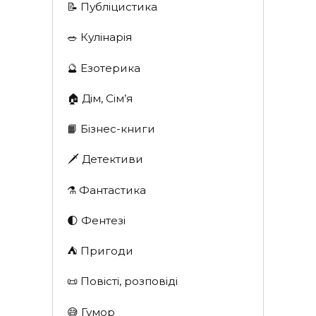
📝 Публіцистика
🥗 Кулінарія
🔮 Езотерика
🏠 Дім, Сім’я
📙 Бізнес-книги
🗡 Детективи
⚗️ Фантастика
🌓 Фентезі
⛺️ Пригоди
📜 Повісті, розповіді
😅 Гумор