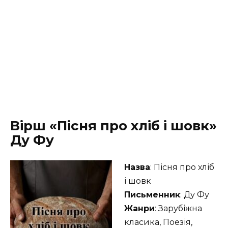
Вірш «Пісня про хліб і шовк»
Ду Фу
Назва
: Пісня про хліб
і шовк
Письменник
: Ду Фу
Жанри
: Зарубіжна
класика, Поезія,