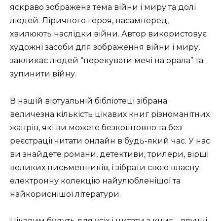
яскраво зображена тема війни і миру та долі
людей. Ліричного героя, насамперед,
хвилюють наслідки війни. Автор використовує
художні засоби для зображення війни і миру,
закликає людей “перекувати мечі на орала” та
зупинити війну.
В нашій віртуальній бібліотеці зібрана
величезна кількість цікавих книг різноманітних
жанрів, які ви можете безкоштовно та без
реєстрації читати онлайн в будь-який час. У нас
ви знайдете романи, детективи, трилери, вірші
великих письменників, і зібрати свою власну
електронну колекцію найулюбленішої та
найкориснішої літератури.
Цікавим будуть для усіх і цитати з книг – влучні