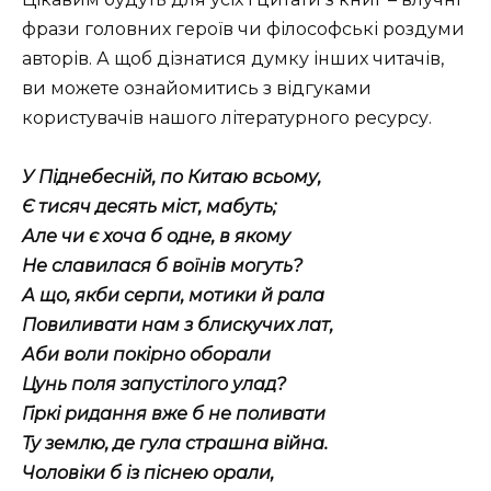
фрази головних героїв чи філософські роздуми
авторів. А щоб дізнатися думку інших читачів,
ви можете ознайомитись з відгуками
користувачів нашого літературного ресурсу.
У Піднебесній, по Китаю всьому,
Є тисяч десять міст, мабуть;
Але чи є хоча б одне, в якому
Не славилася б воїнів могуть?
А що, якби серпи, мотики й рала
Повиливати нам з блискучих лат,
Аби воли покірно оборали
Цунь поля запустілого улад?
Гіркі ридання вже б не поливати
Ту землю, де гула страшна війна.
Чоловіки б із піснею орали,