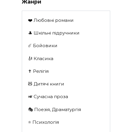
Жанри
❤️ Любовні романи
🎩 Шкільні підручники
☄️ Бойовики
🎻 Класика
✝️ Релігія
🧸 Дитячі книги
🎺 Сучасна проза
🎭 Поезія, Драматургія
⭐️ Психологія