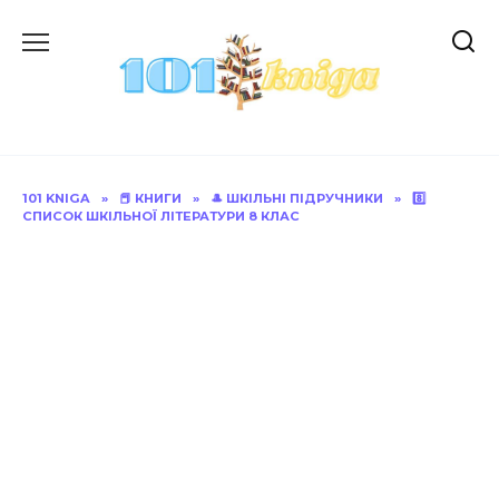
Перейти
до
вмісту
101 KNIGA
»
📕 КНИГИ
»
🎩 ШКІЛЬНІ ПІДРУЧНИКИ
»
8️⃣
СПИСОК ШКІЛЬНОЇ ЛІТЕРАТУРИ 8 КЛАС