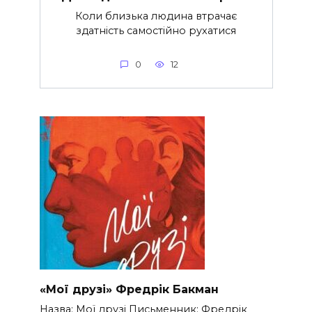
Коли близька людина втрачає
здатність самостійно рухатися
0
12
«Мої друзі» Фредрік Бакман
Назва: Мої друзі Письменник: Фредрік