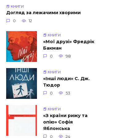
📕 КНИГИ
Догляд за лежачими хворими
0
12
📕 КНИГИ
«Мої друзі» Фредрік
Бакман
0
98
📕 КНИГИ
«Інші люди» С. Дж.
Тюдор
0
53
📕 КНИГИ
«З країни рижу та
опію» Софія
Яблонська
0
24