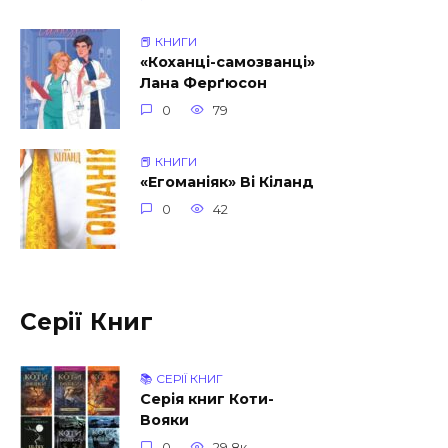
📕 КНИГИ
«Коханці-самозванці»
Лана Ферґюсон
0
79
📕 КНИГИ
«Егоманіяк» Ві Кіланд
0
42
Серії Книг
📚 СЕРІЇ КНИГ
Серія книг Коти-
Вояки
0
29.8к.