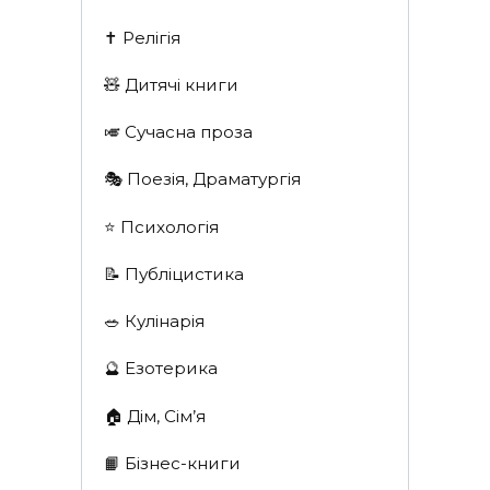
✝️ Релігія
🧸 Дитячі книги
🎺 Сучасна проза
🎭 Поезія, Драматургія
⭐️ Психологія
📝 Публіцистика
🥗 Кулінарія
🔮 Езотерика
🏠 Дім, Сім’я
📙 Бізнес-книги