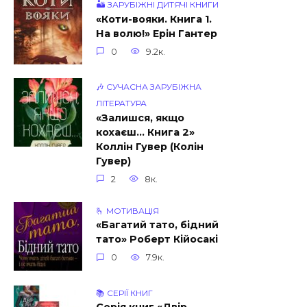
🏜 ЗАРУБІЖНІ ДИТЯЧІ КНИГИ
«Коти-вояки. Книга 1.
На волю!» Ерін Гантер
0
9.2к.
🎶 СУЧАСНА ЗАРУБІЖНА
ЛІТЕРАТУРА
«Залишся, якщо
кохаєш… Книга 2»
Коллін Гувер (Колін
Гувер)
2
8к.
🫰 МОТИВАЦІЯ
«Багатий тато, бідний
тато» Роберт Кійосакі
0
7.9к.
📚 СЕРІЇ КНИГ