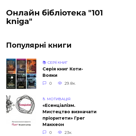
Онлайн бібліотека "101
kniga"
Популярні книги
📚 СЕРІЇ КНИГ
Серія книг Коти-
Вояки
0
29.8к.
🫰 МОТИВАЦІЯ
«Есенціалізм.
Миcтeцтвo визнaчaти
пpiopитeти» Грег
Маккеон
0
23к.