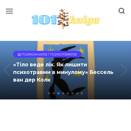
Перейти
до
вмісту
🤗 ПСИХОАНАЛІЗ / ПСИХОТЕРАПІЯ
«Тіло веде лік. Як лишити
психотравми в минулому» Бессель
ван дер Колк