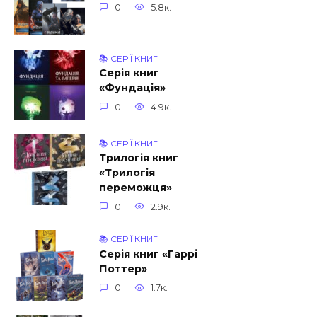
0
5.8к.
📚 СЕРІЇ КНИГ
Серія книг
«Фундація»
0
4.9к.
📚 СЕРІЇ КНИГ
Трилогія книг
«Трилогія
переможця»
0
2.9к.
📚 СЕРІЇ КНИГ
Серія книг «Гаррі
Поттер»
0
1.7к.