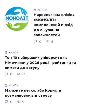
📕 КНИГИ
Наркологічна клініка
«МОНОЛІТ»:
комплексний підхід
до лікування
залежностей
0
9
📕 КНИГИ
Топ-10 найкращих університетів
Німеччини у 2026 році – рейтинги та
вимоги до вступу
0
13
📕 КНИГИ
Малюйте легко, або Користь
розмальовок від стресу
0
9