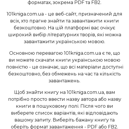
форматах, зокрема PDF та FB2.
101kniga.com.ua - це веб-сайт, призначений для
всіх, хто прагне знайти та завантажити книги
безкоштовно. На цій платформі вас очікує
широкий вибір літературних творів, які можна
завантажити українською мовою.
Основною перевагою 101kniga.com.ua є те, що
ви можете скачати книги українською мовою
повністю - це означає, що всі матеріали доступні
безкоштовно, без обмежень на час та кількість
завантажень.
Щоб знайти книгу на 101kniga.com.ua, вам
потрібно просто ввести назву автора або назву
книги в пошуковому полі. Після чого ви
виберете список варіантів, які відповідають
вашому запиту. Виберіть бажану книгу та
оберіть формат завантаження - PDF або FB2.