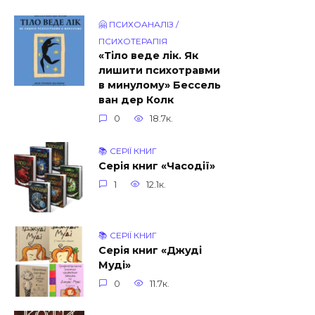
🤗 ПСИХОАНАЛІЗ /
ПСИХОТЕРАПІЯ
«Тіло веде лік. Як
лишити психотравми
в минулому» Бессель
ван дер Колк
0
18.7к.
📚 СЕРІЇ КНИГ
Серія книг «Часодії»
1
12.1к.
📚 СЕРІЇ КНИГ
Серія книг «Джуді
Муді»
0
11.7к.