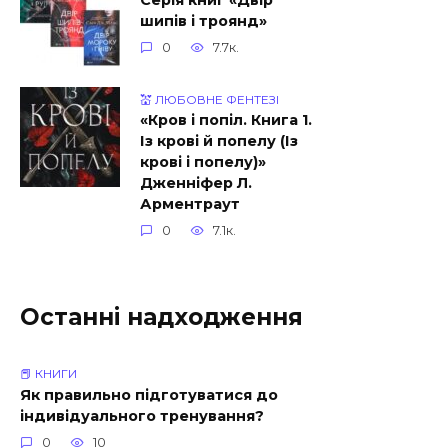
Серія книг «Двір
шипів і троянд»
0
7.7к.
💒 ЛЮБОВНЕ ФЕНТЕЗІ
«Кров і попіл. Книга 1.
Із крові й попелу (Із
крові і попелу)»
Дженніфер Л.
Арментраут
0
7.1к.
Останні надходження
📕 КНИГИ
Як правильно підготуватися до
індивідуального тренування?
0
10