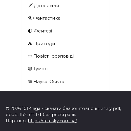
🗡 Детективи
⚗️ Фантастика
🌓 Фентезі
⛺️ Пригоди
📜 Повісті, розповіді
😅 Гумор
📖 Наука, Освіта
© 2026 101Kniga - скачати безкоштовно книги у pdf,
epub, fb2, rtf, txt без реєстрації.
Партнёр:
https://tea-sky.com.ua/