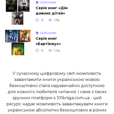
📚 СЕРІЇ КНИГ
Серія книг «Дім
дивних дітей»
0
1.5к.
📚 СЕРІЇ КНИГ
Серія книг
«Бартімеус»
0
1.3к.
У сучасному цифровому світі можливість
завантажити книги українською мовою
безкоштовно стала надзвичайно доступною
для кожного любителя читання. І саме з таких
зручних платформ є 101kniga.com.ua - цей
ресурс надає можливість завантажувати книги
українською абсолютно безкоштовно в різних