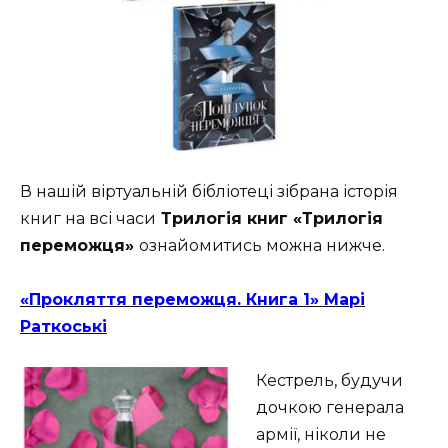
В нашій віртуальній бібліотеці зібрана історія
книг на всі часи
Трилогія книг «Трилогія
переможця»
ознайомитись можна нижче.
«Прокляття переможця. Книга 1» Марі
Раткоські
Кестрель, будучи
дочкою генерала
армії, ніколи не