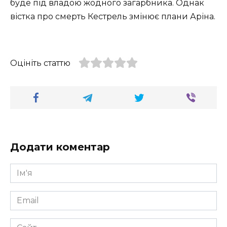
буде під владою жодного загарбника. Однак
вістка про смерть Кестрель змінює плани Аріна.
Оцініть статтю
Додати коментар
Ім'я
*
Email
*
Сайт