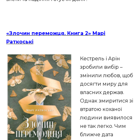
«Злочин переможця. Книга 2» Марі
Раткоські
Кестрель і Арін
зробили вибір –
змінили любов, щоб
досягти миру для
власних держав.
Однак змиритися зі
втратою коханої
людини виявилося
не так легко. Чим
ближче дата