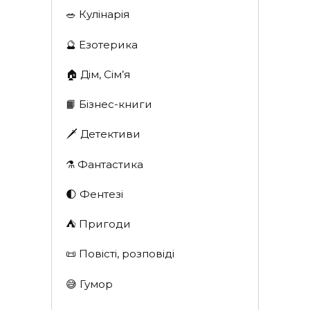
🥗 Кулінарія
🔮 Езотерика
🏠 Дім, Сім’я
📙 Бізнес-книги
🗡 Детективи
⚗️ Фантастика
🌓 Фентезі
⛺️ Пригоди
📜 Повісті, розповіді
😅 Гумор