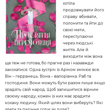
хотіла
продовжувати його
справу: вбивати,
полонити та йти до
своєї мети,
переступаючи
через людські
життя. Але й
виходити між вона
ще теж не готова, бо прагне раз і назавжди
закохатися. Одна зустріч із Аріном змінює все.
Він – герранець. Вона – валоріанка. Раб та
господиня. Вони можуть бути разом лише якщо
зрадять свій народ. Щоб залишитися вірним
своєму народу, кожен із них має зрадити
кохану людину. Який шлях вони виберуть? Які
злети та падіння готує їм доля?