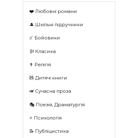
❤️ Любовні романи
🎩 Шкільні підручники
☄️ Бойовики
🎻 Класика
✝️ Релігія
🧸 Дитячі книги
🎺 Сучасна проза
🎭 Поезія, Драматургія
⭐️ Психологія
📝 Публіцистика