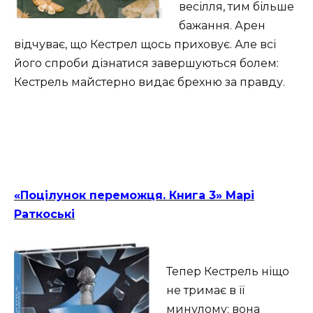
весілля, тим більше
бажання. Арен
відчуває, що Кестрел щось приховує. Але всі
його спроби дізнатися завершуються болем:
Кестрель майстерно видає брехню за правду.
«Поцілунок переможця. Книга 3» Марі
Раткоські
Тепер Кестрель ніщо
не тримає в її
минулому: вона