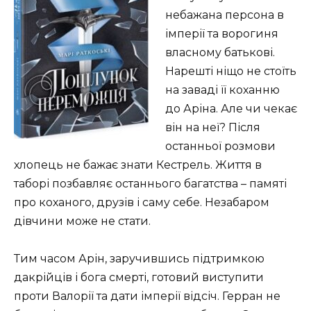
небажана персона в
імперії та ворогиня
власному батькові.
Нарешті ніщо не стоїть
на заваді її коханню
до Аріна. Але чи чекає
він на неї? Після
останньої розмови
хлопець не бажає знати Кестрель. Життя в
таборі позбавляє останнього багатства – памяті
про коханого, друзів і саму себе. Незабаром
дівчини може не стати.
Тим часом Арін, заручившись підтримкою
дакрійців і бога смерті, готовий виступити
проти Валорії та дати імперії відсіч. Герран не