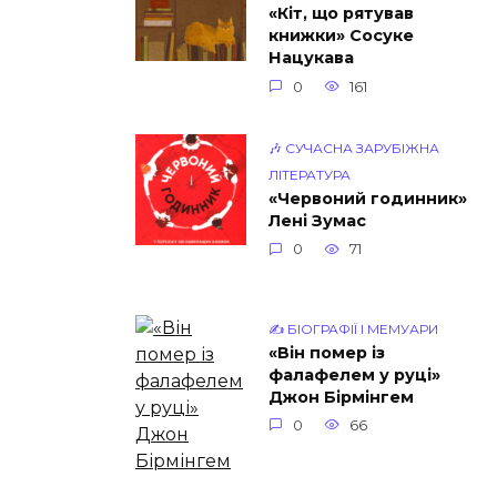
«Кіт, що рятував
книжки» Сосуке
Нацукава
0
161
🎶 СУЧАСНА ЗАРУБІЖНА
ЛІТЕРАТУРА
«Червоний годинник»
Лені Зумас
0
71
✍️ БІОГРАФІЇ І МЕМУАРИ
«Він помер із
фалафелем у руці»
Джон Бірмінгем
0
66