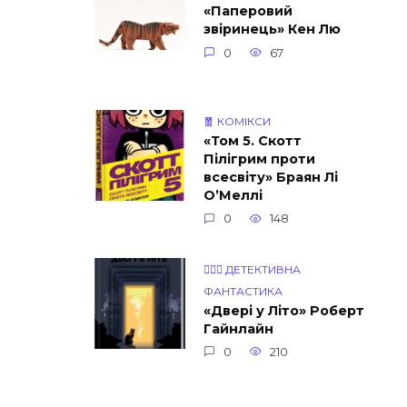
«Паперовий
звіринець» Кен Лю
0
67
🧧 КОМІКСИ
«Том 5. Скотт
Пілігрим проти
всесвіту» Браян Лі
О’Меллі
0
148
👨🏼‍⚖️ ДЕТЕКТИВНА
ФАНТАСТИКА
«Двері у Літо» Роберт
Гайнлайн
0
210