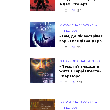
Адам К’юберт
0
94
🎶 СУЧАСНА ЗАРУБІЖНА
ЛІТЕРАТУРА
«Там, де ліс зустрічає
зорі» Ґленді Вандера
0
257
🫧 НАУКОВА ФАНТАСТИКА
«Перші п’ятнадцять
життів Гаррі Оґеста»
Клер Норс
0
149
🎶 СУЧАСНА ЗАРУБІЖНА
ЛІТЕРАТУРА