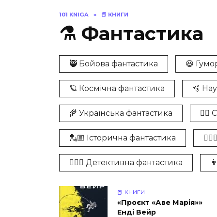
101 KNIGA
»
📕 КНИГИ
⚗️ Фантастика
🥷 Бойова фантастика
😆 Гумо
🪐 Космічна фантастика
🫧 На
🌾 Українська фантастика
🧏‍♂
💂🏼 Історична фантастика
🧝
👨🏼‍⚖️ Детективна фантастика

📕 КНИГИ
«Проєкт «Аве Марія»»
Енді Вейр