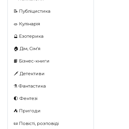
📝 Публіцистика
🥗 Кулінарія
🔮 Езотерика
🏠 Дім, Сім’я
📙 Бізнес-книги
🗡 Детективи
⚗️ Фантастика
🌓 Фентезі
⛺️ Пригоди
📜 Повісті, розповіді