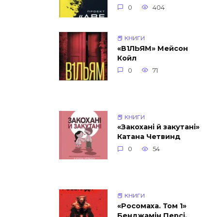
0
404
📕 КНИГИ
«В1ЛЬЯМ» Мейсон
Койл
0
71
📕 КНИГИ
«Закохані й закутані»
Катана Четвинд
0
54
📕 КНИГИ
«Росомаха. Том 1»
Бенджамін Персі,