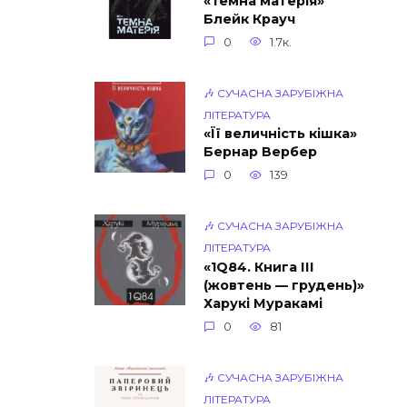
«Темна матерія»
Блейк Крауч
0
1.7к.
🎶 СУЧАСНА ЗАРУБІЖНА
ЛІТЕРАТУРА
«Її величність кішка»
Бернар Вербер
0
139
🎶 СУЧАСНА ЗАРУБІЖНА
ЛІТЕРАТУРА
«1Q84. Книга ІІІ
(жовтень — грудень)»
Харукі Муракамі
0
81
🎶 СУЧАСНА ЗАРУБІЖНА
ЛІТЕРАТУРА