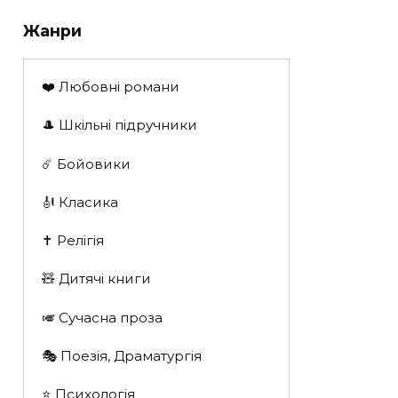
Жанри
❤️ Любовні романи
🎩 Шкільні підручники
☄️ Бойовики
🎻 Класика
✝️ Релігія
🧸 Дитячі книги
🎺 Сучасна проза
🎭 Поезія, Драматургія
⭐️ Психологія