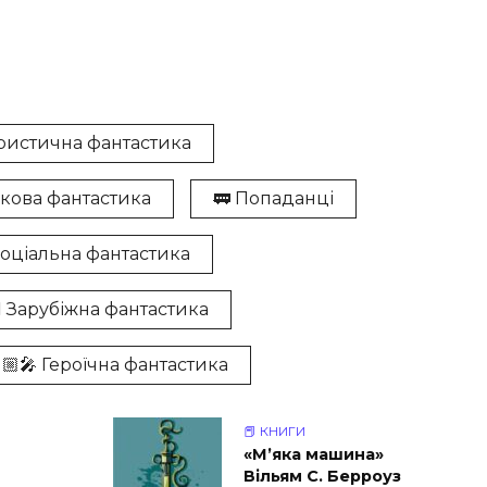
ристична фантастика
укова фантастика
🚃 Попаданці
️ Соціальна фантастика
‍♀️ Зарубіжна фантастика
🏼‍🎤 Героїчна фантастика
📕 КНИГИ
«М’яка машина»
Вільям С. Берроуз