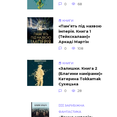
0
68
📕 КНИГИ
«Пам’ять під назвою
імперія. Книга 1
(Тейкскалаан)»
Аркаді Мартін
0
108
📕 КНИГИ
«Залишки. Книга 2
(Благими намірами)»
Катерина Tokkamak
Сухецька
0
28
🧝🏾‍♀️ ЗАРУБІЖНА
ФАНТАСТИКА