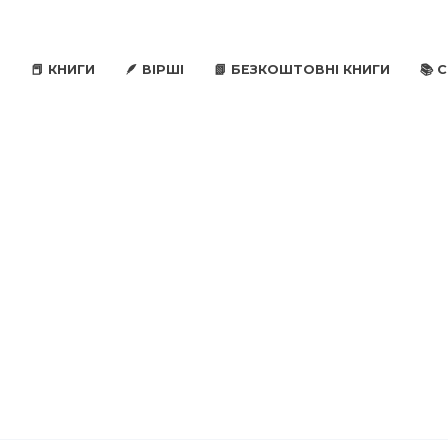
📕 КНИГИ
🪶 ВІРШІ
📗 БЕЗКОШТОВНІ КНИГИ
📚 