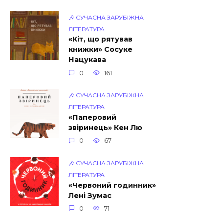
🎶 СУЧАСНА ЗАРУБІЖНА
ЛІТЕРАТУРА
«Кіт, що рятував
книжки» Сосуке
Нацукава
0
161
🎶 СУЧАСНА ЗАРУБІЖНА
ЛІТЕРАТУРА
«Паперовий
звіринець» Кен Лю
0
67
🎶 СУЧАСНА ЗАРУБІЖНА
ЛІТЕРАТУРА
«Червоний годинник»
Лені Зумас
0
71