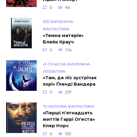
0
94
🧝🏾‍♀️ ЗАРУБІЖНА
ФАНТАСТИКА
«Темна матерія»
Блейк Крауч
0
1.7к.
🎶 СУЧАСНА ЗАРУБІЖНА
ЛІТЕРАТУРА
«Там, де ліс зустрічає
зорі» Ґленді Вандера
0
257
🫧 НАУКОВА ФАНТАСТИКА
«Перші п’ятнадцять
життів Гаррі Оґеста»
Клер Норс
0
150