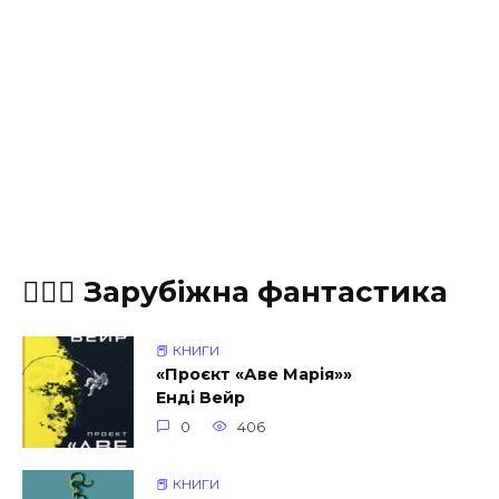
🧝🏾‍♀️ Зарубіжна фантастика
📕 КНИГИ
«Проєкт «Аве Марія»»
Енді Вейр
0
406
📕 КНИГИ