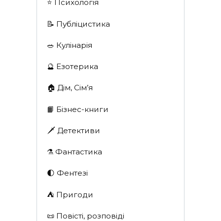
⭐️ Психологія
📝 Публіцистика
🥗 Кулінарія
🔮 Езотерика
🏠 Дім, Сім’я
📙 Бізнес-книги
🗡 Детективи
⚗️ Фантастика
🌓 Фентезі
⛺️ Пригоди
📜 Повісті, розповіді