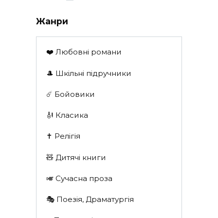
записів
Жанри
❤️ Любовні романи
🎩 Шкільні підручники
☄️ Бойовики
🎻 Класика
✝️ Релігія
🧸 Дитячі книги
🎺 Сучасна проза
🎭 Поезія, Драматургія