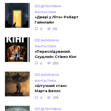
👨🏼‍⚖️ ДЕТЕКТИВНА
ФАНТАСТИКА
«Двері у Літо» Роберт
Гайнлайн
0
212
🧝🏾‍♀️ ЗАРУБІЖНА
ФАНТАСТИКА
«Переслідуваний.
Схудлий» Стівен Кінг
0
295
🧝🏾‍♀️ ЗАРУБІЖНА
ФАНТАСТИКА
«Штучний стан»
Марта Веллс
0
379
👨🏼‍⚖️ ДЕТЕКТИВНА