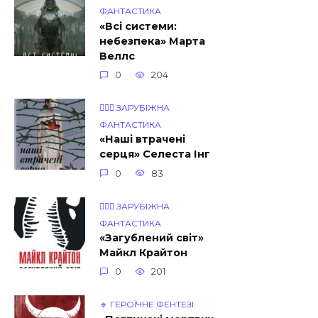
ФАНТАСТИКА
«Всі системи:
небезпека» Марта
Веллс
0
204
🧝🏾‍♀️ ЗАРУБІЖНА
ФАНТАСТИКА
«Наші втрачені
серця» Селеста Інг
0
83
🧝🏾‍♀️ ЗАРУБІЖНА
ФАНТАСТИКА
«Загублений світ»
Майкл Крайтон
0
201
🔹 ГЕРОЇЧНЕ ФЕНТЕЗІ