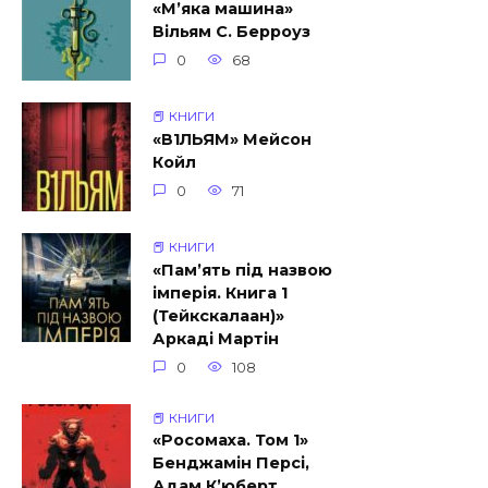
«М’яка машина»
Вільям С. Берроуз
0
68
📕 КНИГИ
«В1ЛЬЯМ» Мейсон
Койл
0
71
📕 КНИГИ
«Пам’ять під назвою
імперія. Книга 1
(Тейкскалаан)»
Аркаді Мартін
0
108
📕 КНИГИ
«Росомаха. Том 1»
Бенджамін Персі,
Адам К’юберт