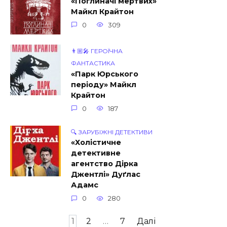
«Поглиначі мертвих»
Майкл Крайтон
0
309
👨🏼‍🎤 ГЕРОЇЧНА
ФАНТАСТИКА
«Парк Юрського
періоду» Майкл
Крайтон
0
187
🔍 ЗАРУБІЖНІ ДЕТЕКТИВИ
«Холістичне
детективне
агентство Дірка
Джентлі» Дуґлас
Адамс
0
280
Навігація
1
2
…
7
Далі