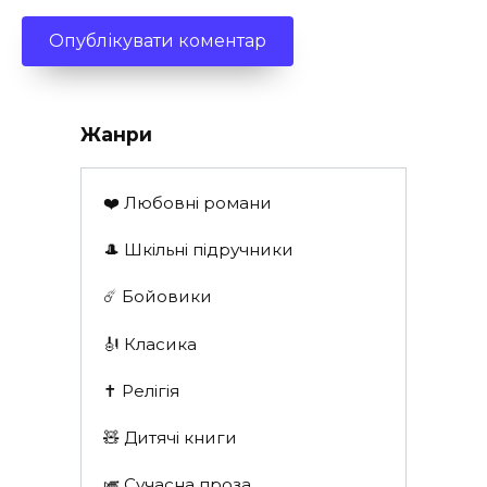
Жанри
❤️ Любовні романи
🎩 Шкільні підручники
☄️ Бойовики
🎻 Класика
✝️ Релігія
🧸 Дитячі книги
🎺 Сучасна проза