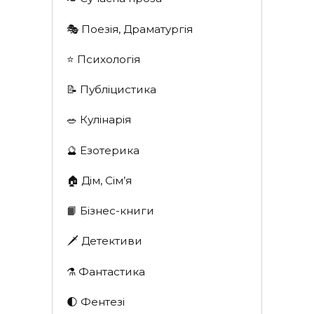
🎭 Поезія, Драматургія
⭐️ Психологія
📝 Публіцистика
🥗 Кулінарія
🔮 Езотерика
🏠 Дім, Сім’я
📙 Бізнес-книги
🗡 Детективи
⚗️ Фантастика
🌓 Фентезі