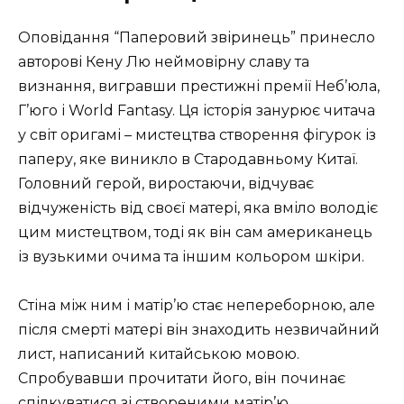
Оповідання “Паперовий звіринець” принесло
авторові Кену Лю неймовірну славу та
визнання, вигравши престижні премії Неб’юла,
Г’юго і World Fantasy. Ця історія занурює читача
у світ оригамі – мистецтва створення фігурок із
паперу, яке виникло в Стародавньому Китаї.
Головний герой, виростаючи, відчуває
відчуженість від своєї матері, яка вміло володіє
цим мистецтвом, тоді як він сам американець
із вузькими очима та іншим кольором шкіри.
Стіна між ним і матір’ю стає непереборною, але
після смерті матері він знаходить незвичайний
лист, написаний китайською мовою.
Спробувавши прочитати його, він починає
спілкуватися зі створеними матір’ю