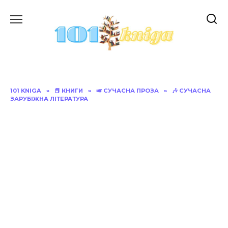
Перейти
до
вмісту
101 KNIGA
»
📕 КНИГИ
»
🎺 СУЧАСНА ПРОЗА
»
🎶 СУЧАСНА
ЗАРУБІЖНА ЛІТЕРАТУРА