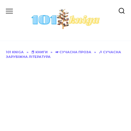
Перейти
до
вмісту
101 KNIGA
»
📕 КНИГИ
»
🎺 СУЧАСНА ПРОЗА
»
🎶 СУЧАСНА
ЗАРУБІЖНА ЛІТЕРАТУРА