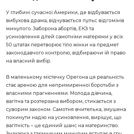
У глибині сучасної Америки, де відбувається
вибухова драма, відчувається пульс відгомінів
минулого. Заборона абортів, ЕКЗ та
усиновлення дітей самотніми матерями у всіх
50 штатах перетворює тіло жінки на предмет
законодавчого контролю, відбираючи їй право
на власний вибір.
В маленькому містечку Орегона ця реальність
стає ареною для непримиренної боротьби з
власними прагненнями. Молода дівчина,
вагітна та розтерзана вибором, стикається з
суворим законом. Самотня вчителька, змушена
покинути надію на усиновлення, вирішує, що
вагітність – це єдиний шанс на материнство.
Знахарка з таємничим минулим вступає в гру,