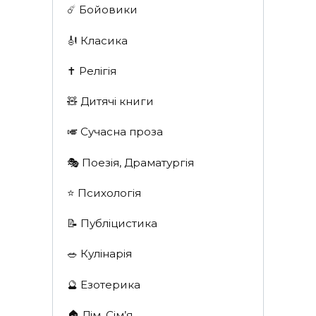
☄️ Бойовики
🎻 Класика
✝️ Релігія
🧸 Дитячі книги
🎺 Сучасна проза
🎭 Поезія, Драматургія
⭐️ Психологія
📝 Публіцистика
🥗 Кулінарія
🔮 Езотерика
🏠 Дім, Сім’я