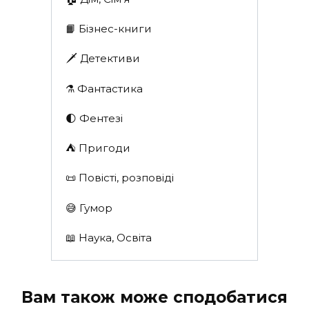
📙 Бізнес-книги
🗡 Детективи
⚗️ Фантастика
🌓 Фентезі
⛺️ Пригоди
📜 Повісті, розповіді
😅 Гумор
📖 Наука, Освіта
Вам також може сподобатися