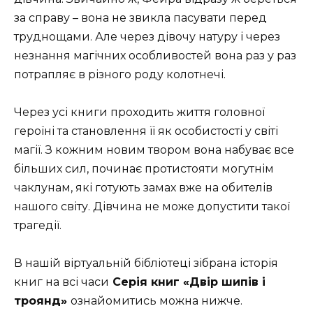
за справу – вона не звикла пасувати перед
труднощами. Але через дівочу натуру і через
незнання магічних особливостей вона раз у раз
потрапляє в різного роду колотнечі.
Через усі книги проходить життя головної
героїні та становлення її як особистості у світі
магії. З кожним новим твором вона набуває все
більших сил, починає протистояти могутнім
чаклунам, які готують замах вже на обителів
нашого світу. Дівчина не може допустити такої
трагедії.
В нашій віртуальній бібліотеці зібрана історія
книг на всі часи
Серія книг «Двір шипів і
троянд»
ознайомитись можна нижче.