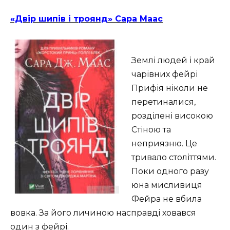
«Двір шипів і троянд» Сара Маас
Землі людей і край
чарівних фейрі
Прифія ніколи не
перетиналися,
розділені високою
Cтіною та
неприязню. Це
тривало століттями.
Поки одного разу
юна мисливиця
Фейра не вбила
вовка. За його личиною насправді ховався
один з фейрі.