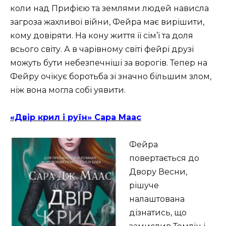
коли над Прифією та землями людей нависла
загроза жахливої війни, Фейра має вирішити,
кому довіряти. На кону життя її сім’ї та доля
всього світу. А в чарівному світі фейрі друзі
можуть бути небезпечніші за ворогів. Тепер на
Фейру очікує боротьба зі значно більшим злом,
ніж вона могла собі уявити.
«Двір крил і руїн» Сара Маас
Фейра
повертається до
Двору Весни,
рішуче
налаштована
дізнатись, що