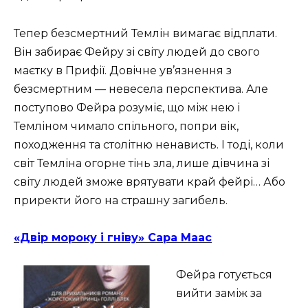
Тепер безсмертний Темлін вимагає відплати.
Він забирає Фейру зі світу людей до свого
маєтку в Прифії. Довічне ув’язнення з
безсмертним — невесела перспектива. Але
поступово Фейра розуміє, що між нею і
Темліном чимало спільного, попри вік,
походження та столітню ненависть. І тоді, коли
світ Темліна огорне тінь зла, лише дівчина зі
світу людей зможе врятувати край фейрі… Або
приректи його на страшну загибель.
«Двір мороку і гніву» Сара Маас
Фейра готується
вийти заміж за