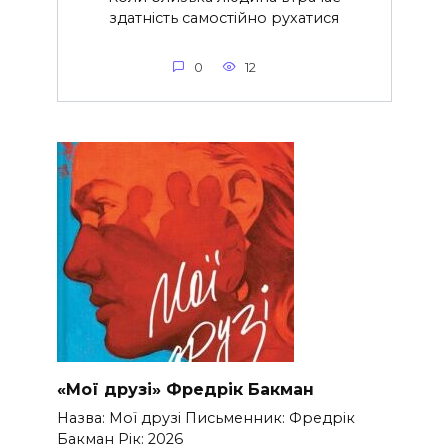
здатність самостійно рухатися
0
12
«Мої друзі» Фредрік Бакман
Назва: Мої друзі Письменник: Фредрік
Бакман Рік: 2026