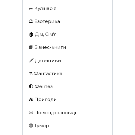
🥗 Кулінарія
🔮 Езотерика
🏠 Дім, Сім’я
📙 Бізнес-книги
🗡 Детективи
⚗️ Фантастика
🌓 Фентезі
⛺️ Пригоди
📜 Повісті, розповіді
😅 Гумор