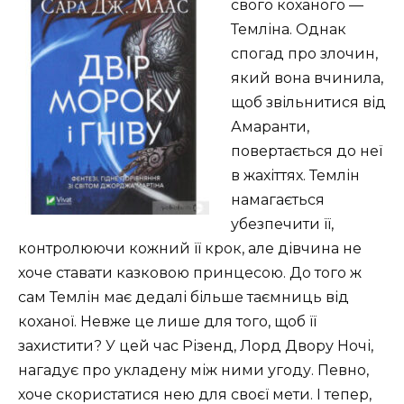
свого коханого —
Темліна. Однак
спогад про злочин,
який вона вчинила,
щоб звільнитися від
Амаранти,
повертається до неї
в жахіттях. Темлін
намагається
убезпечити її,
контролюючи кожний її крок, але дівчина не
хоче ставати казковою принцесою. До того ж
сам Темлін має дедалі більше таємниць від
коханої. Невже це лише для того, щоб її
захистити? У цей час Різенд, Лорд Двору Ночі,
нагадує про укладену між ними угоду. Певно,
хоче скористатися нею для своєї мети. І тепер,