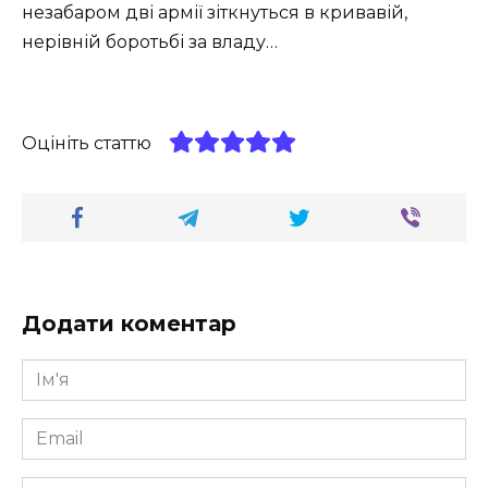
незабаром дві армії зіткнуться в кривавій,
нерівній боротьбі за владу…
Оцініть статтю
Додати коментар
Ім'я
*
Email
*