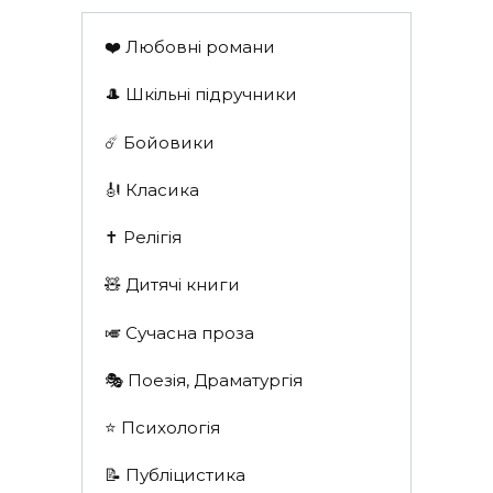
❤️ Любовні романи
🎩 Шкільні підручники
☄️ Бойовики
🎻 Класика
✝️ Релігія
🧸 Дитячі книги
🎺 Сучасна проза
🎭 Поезія, Драматургія
⭐️ Психологія
📝 Публіцистика