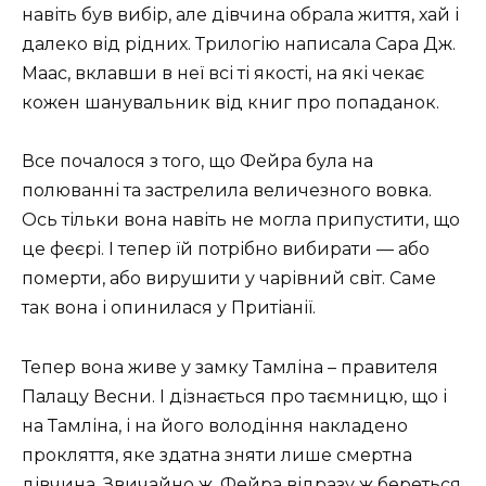
навіть був вибір, але дівчина обрала життя, хай і
далеко від рідних. Трилогію написала Сара Дж.
Маас, вклавши в неї всі ті якості, на які чекає
кожен шанувальник від книг про попаданок.
Все почалося з того, що Фейра була на
полюванні та застрелила величезного вовка.
Ось тільки вона навіть не могла припустити, що
це феєрі. І тепер їй потрібно вибирати — або
померти, або вирушити у чарівний світ. Саме
так вона і опинилася у Притіанії.
Тепер вона живе у замку Тамліна – правителя
Палацу Весни. І дізнається про таємницю, що і
на Тамліна, і на його володіння накладено
прокляття, яке здатна зняти лише смертна
дівчина. Звичайно ж, Фейра відразу ж береться