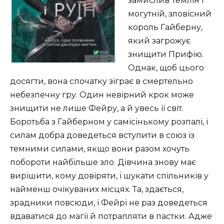
замислив Темлін і
могутній, зловісний
король Гайберну,
який загрожує
знищити Прифію.
Однак, щоб цього
досягти, вона спочатку зіграє в смертельно
небезпечну гру. Один невірний крок може
знищити не лише Фейру, а й увесь її світ.
Боротьба з Гайберном у самісінькому розпалі, і
силам добра доведеться вступити в союз із
темними силами, якщо вони разом хочуть
побороти найбільше зло. Дівчина знову має
вирішити, кому довіряти, і шукати спільників у
найменш очікуваних місцях. Та, здається,
зрадники повсюди, і Фейрі не раз доведеться
вдаватися до магії й потрапляти в пастки. Адже