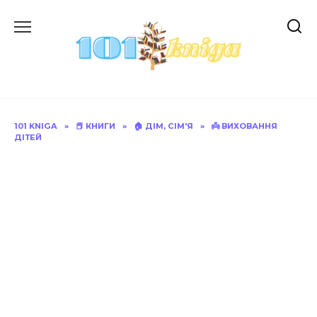
Перейти
до
вмісту
101 KNIGA
»
📕 КНИГИ
»
🏠 ДІМ, СІМ'Я
»
👼 ВИХОВАННЯ
ДІТЕЙ