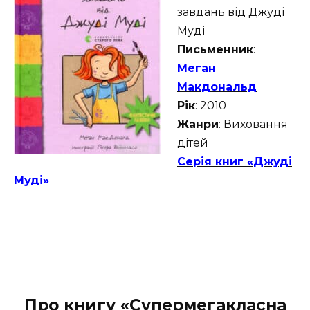
завдань від Джуді
Муді
Письменник
:
Меган
Макдональд
Рік
: 2010
Жанри
: Виховання
дітей
Серія книг «Джуді
Муді»
Про книгу «Супермегакласна