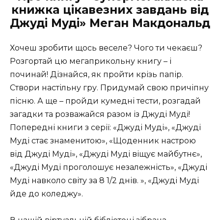
книжка цікавезних завдань від
Джуді Муді» Меган Макдональд
Хочеш зробити щось веселе? Чого ти чекаєш?
Розгортай цю мегаприкольну книгу – і
починай! Дізнайся, як пройти крізь папір.
Створи настільну гру. Придумай свою причіпну
пісню. А ще – пройди кумедні тести, розгадай
загадки та розважайся разом із Джуді Муді!
Попередні книги з серії: «Джуді Муді», «Джуді
Муді стає знаменитою», «Щоденник настрою
від Джуді Муді», «Джуді Муді віщує майбутнє»,
«Джуді Муді проголошує незалежність», «Джуді
Муді навколо світу за 8 1/2 днів. », «Джуді Муді
йде до коледжу».