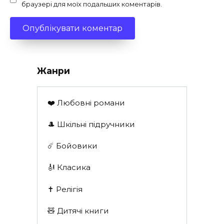
браузері для моїх подальших коментарів.
Жанри
❤️ Любовні романи
🎩 Шкільні підручники
☄️ Бойовики
🎻 Класика
✝️ Релігія
🧸 Дитячі книги