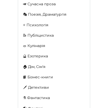
🎺 Сучасна проза
🎭 Поезія, Драматургія
⭐️ Психологія
📝 Публіцистика
🥗 Кулінарія
🔮 Езотерика
🏠 Дім, Сім’я
📙 Бізнес-книги
🗡 Детективи
⚗️ Фантастика