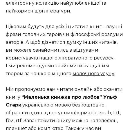
електронну колекцію найулюбленішої та
найкориснішої літератури.
Цікавим будуть для усіх і цитати з книг – влучні
фрази головних героїв чи філософські роздуми
авторів. А щоб дізнатися думку інших читачів,
ви можете ознайомитись з відгуками
користувачів нашого літературного ресурсу.
І ми рекомендуємо знайомитись з даним
твором за чашкою міцного
молочного улуну
.
Ми пропонуємо вам читати онлайн або скачати
книгу
“Маленька книжка про любов” Ульф
Старк
українською мовою безкоштовно,
обравши один з доступних форматів: epub, txt,
fb2, rtf. Завантажити книгу можна на телефон,
планшет або комп’ютер. Також у нас ви