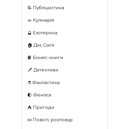
📝 Публіцистика
🥗 Кулінарія
🔮 Езотерика
🏠 Дім, Сім’я
📙 Бізнес-книги
🗡 Детективи
⚗️ Фантастика
🌓 Фентезі
⛺️ Пригоди
📜 Повісті, розповіді