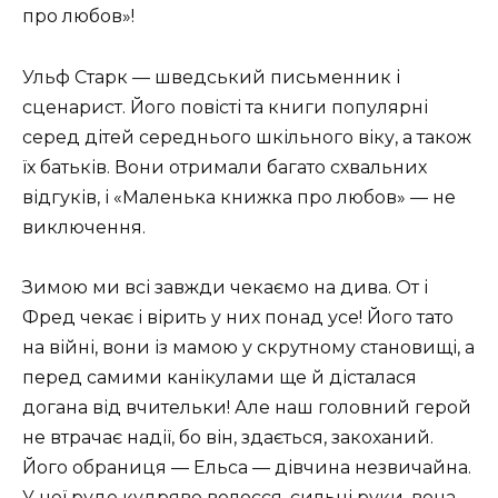
про любов»!
Ульф Старк — шведський письменник і
сценарист. Його повісті та книги популярні
серед дітей середнього шкільного віку, а також
їх батьків. Вони отримали багато схвальних
відгуків, і «Маленька книжка про любов» — не
виключення.
Зимою ми всі завжди чекаємо на дива. От і
Фред чекає і вірить у них понад усе! Його тато
на війні, вони із мамою у скрутному становищі, а
перед самими канікулами ще й дісталася
догана від вчительки! Але наш головний герой
не втрачає надії, бо він, здається, закоханий.
Його обраниця — Ельса — дівчина незвичайна.
У неї руде кудряве волосся, сильні руки, вона