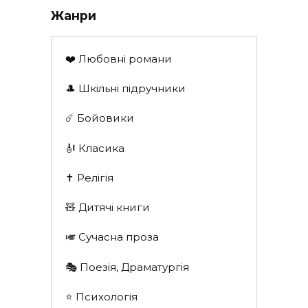
Жанри
❤️ Любовні романи
🎩 Шкільні підручники
☄️ Бойовики
🎻 Класика
✝️ Релігія
🧸 Дитячі книги
🎺 Сучасна проза
🎭 Поезія, Драматургія
⭐️ Психологія