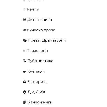
✝️ Релігія
🧸 Дитячі книги
🎺 Сучасна проза
🎭 Поезія, Драматургія
⭐️ Психологія
📝 Публіцистика
🥗 Кулінарія
🔮 Езотерика
🏠 Дім, Сім’я
📙 Бізнес-книги