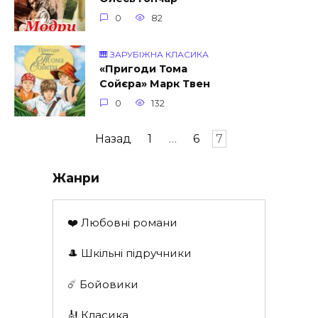
0
82
🎹 ЗАРУБІЖНА КЛАСИКА
«Пригоди Тома
Сойєра» Марк Твен
0
132
Навігація
Назад
1
…
6
7
записів
Жанри
❤️ Любовні романи
🎩 Шкільні підручники
☄️ Бойовики
🎻 Класика