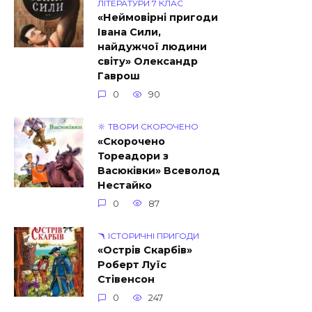
ЛІТЕРАТУРИ 7 КЛАС
«Неймовірні пригоди
Івана Сили,
найдужчої людини
світу» Олександр
Гаврош
0
90
🔆 ТВОРИ СКОРОЧЕНО
«Скорочено
Тореадори з
Васюківки» Всеволод
Нестайко
0
87
🪃 ІСТОРИЧНІ ПРИГОДИ
«Острів Скарбів»
Роберт Луїс
Стівенсон
0
247