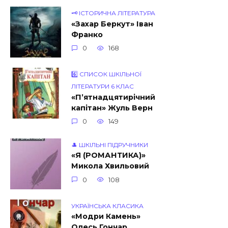
🗝 ІСТОРИЧНА ЛІТЕРАТУРА
«Захар Беркут» Іван
Франко
0
168
6️⃣ СПИСОК ШКІЛЬНОЇ
ЛІТЕРАТУРИ 6 КЛАС
«П’ятнадцятирічний
капітан» Жуль Верн
0
149
🎩 ШКІЛЬНІ ПІДРУЧНИКИ
«Я (РОМАНТИКА)»
Микола Хвильовий
0
108
УКРАЇНСЬКА КЛАСИКА
«Модри Камень»
Олесь Гончар