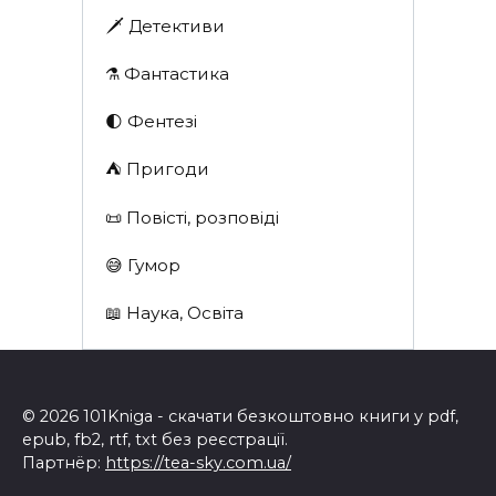
🗡 Детективи
⚗️ Фантастика
🌓 Фентезі
⛺️ Пригоди
📜 Повісті, розповіді
😅 Гумор
📖 Наука, Освіта
© 2026 101Kniga - скачати безкоштовно книги у pdf,
epub, fb2, rtf, txt без реєстрації.
Партнёр:
https://tea-sky.com.ua/