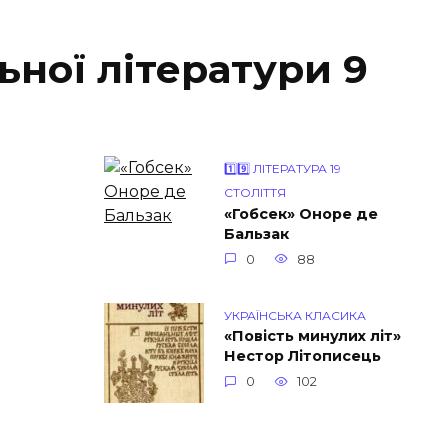
ьної літератури 9
1️⃣9️⃣ ЛІТЕРАТУРА 19
СТОЛІТТЯ
«Гобсек» Оноре де
Бальзак
0
88
УКРАЇНСЬКА КЛАСИКА
«Повість минулих літ»
Нестор Літописець
0
102