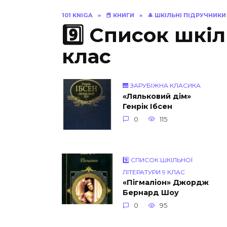
101 KNIGA
»
📕 КНИГИ
»
🎩 ШКІЛЬНІ ПІДРУЧНИКИ
9️⃣ Список шкіл
клас
🎹 ЗАРУБІЖНА КЛАСИКА
«Ляльковий дім»
Генрік Ібсен
0
115
9️⃣ СПИСОК ШКІЛЬНОЇ
ЛІТЕРАТУРИ 9 КЛАС
«Пігмаліон» Джордж
Бернард Шоу
0
95