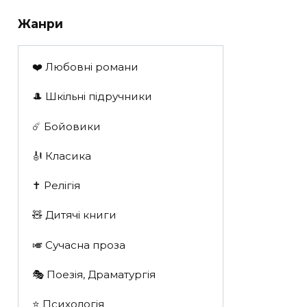
Жанри
❤️ Любовні романи
🎩 Шкільні підручники
☄️ Бойовики
🎻 Класика
✝️ Релігія
🧸 Дитячі книги
🎺 Сучасна проза
🎭 Поезія, Драматургія
⭐️ Психологія