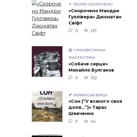
🔆 ТВОРИ СКОРОЧЕНО
«Скорочено Мандри
Гуллівера» Джонатан
Свіфт
0
137
😆 ГУМОРИСТИЧНА
ФАНТАСТИКА
«Собаче серце»
Михайло Булгаков
0
102
🪶 УКРАЇНСЬКІ ВІРШІ
«Сон (“У всякого своя
доля…”)» Тарас
Шевченко
0
44