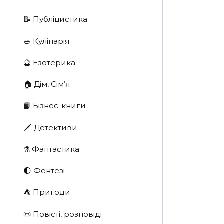
📝 Публіцистика
🥗 Кулінарія
🔮 Езотерика
🏠 Дім, Сім’я
📙 Бізнес-книги
🗡 Детективи
⚗️ Фантастика
🌓 Фентезі
⛺️ Пригоди
📜 Повісті, розповіді