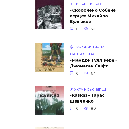
🔆 ТВОРИ СКОРОЧЕНО
«Скорочено Собаче
серце» Михайло
Булгаков
0
58
😆 ГУМОРИСТИЧНА
ФАНТАСТИКА
«Мандри Гуллівера»
Джонатан Свіфт
0
67
🪶 УКРАЇНСЬКІ ВІРШІ
«Кавказ» Тарас
Шевченко
0
80