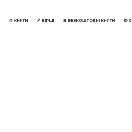
📕 КНИГИ
🪶 ВІРШІ
📗 БЕЗКОШТОВНІ КНИГИ
📚 