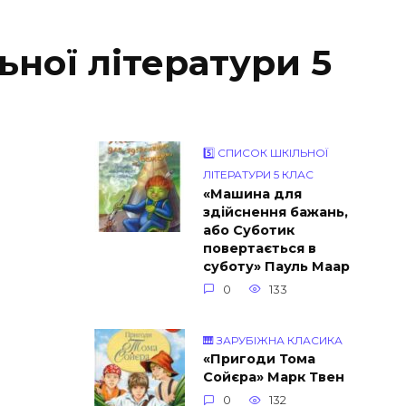
ьної літератури 5
5️⃣ СПИСОК ШКІЛЬНОЇ
ЛІТЕРАТУРИ 5 КЛАС
«Машина для
здійснення бажань,
або Суботик
повертається в
суботу» Пауль Маар
0
133
🎹 ЗАРУБІЖНА КЛАСИКА
«Пригоди Тома
Сойєра» Марк Твен
0
132