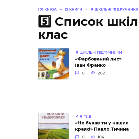
101 KNIGA
»
📕 КНИГИ
»
🎩 ШКІЛЬНІ ПІДРУЧНИКИ
5️⃣ Список шкіл
клас
🎩 ШКІЛЬНІ ПІДРУЧНИКИ
«Фарбований лис»
Іван Франко
0
282
🪶 ВІРШІ
«Не бував ти у наших
краях!» Павло Тичина
0
104