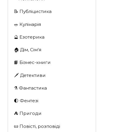
📝 Публіцистика
🥗 Кулінарія
🔮 Езотерика
🏠 Дім, Сім’я
📙 Бізнес-книги
🗡 Детективи
⚗️ Фантастика
🌓 Фентезі
⛺️ Пригоди
📜 Повісті, розповіді