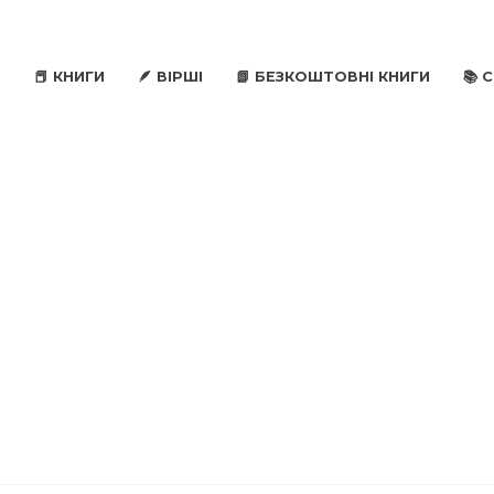
📕 КНИГИ
🪶 ВІРШІ
📗 БЕЗКОШТОВНІ КНИГИ
📚 