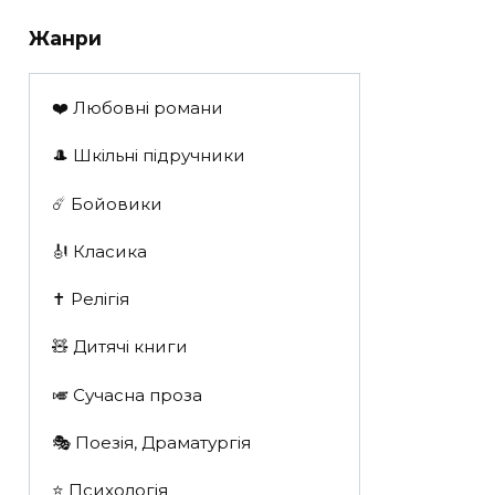
Жанри
❤️ Любовні романи
🎩 Шкільні підручники
☄️ Бойовики
🎻 Класика
✝️ Релігія
🧸 Дитячі книги
🎺 Сучасна проза
🎭 Поезія, Драматургія
⭐️ Психологія