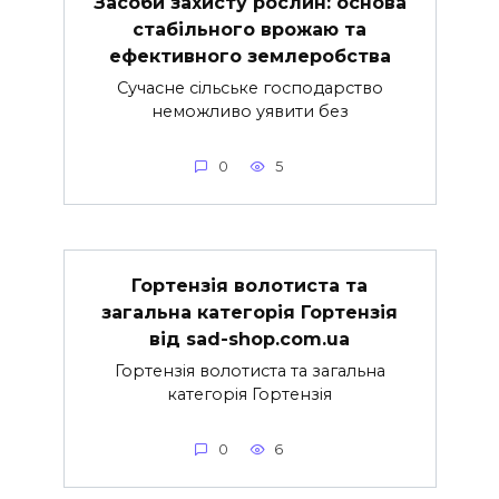
Засоби захисту рослин: основа
стабільного врожаю та
ефективного землеробства
Сучасне сільське господарство
неможливо уявити без
0
5
Гортензія волотиста та
загальна категорія Гортензія
від sad-shop.com.ua
Гортензія волотиста та загальна
категорія Гортензія
0
6