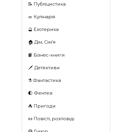
📝 Публіцистика
🥗 Кулінарія
🔮 Езотерика
🏠 Дім, Сім’я
📙 Бізнес-книги
🗡 Детективи
⚗️ Фантастика
🌓 Фентезі
⛺️ Пригоди
📜 Повісті, розповіді
😅 Гумор