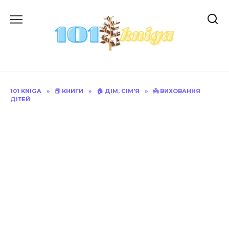
Перейти
до
вмісту
101 KNIGA
»
📕 КНИГИ
»
🏠 ДІМ, СІМ'Я
»
👼 ВИХОВАННЯ
ДІТЕЙ