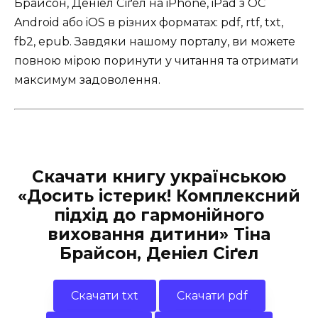
Брайсон, Деніел Сіґел на iPhone, iPad з ОС
Android або iOS в різних форматах: pdf, rtf, txt,
fb2, epub. Завдяки нашому порталу, ви можете
повною мірою поринути у читання та отримати
максимум задоволення.
Скачати книгу українською
«Досить істерик! Комплексний
підхід до гармонійного
виховання дитини» Тіна
Брайсон, Деніел Сіґел
Скачати txt
Скачати pdf