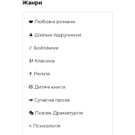
Жанри
❤️ Любовні романи
🎩 Шкільні підручники
☄️ Бойовики
🎻 Класика
✝️ Релігія
🧸 Дитячі книги
🎺 Сучасна проза
🎭 Поезія, Драматургія
⭐️ Психологія