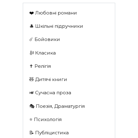
❤️ Любовні романи
🎩 Шкільні підручники
☄️ Бойовики
🎻 Класика
✝️ Релігія
🧸 Дитячі книги
🎺 Сучасна проза
🎭 Поезія, Драматургія
⭐️ Психологія
📝 Публіцистика