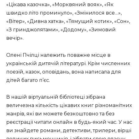
«Цікава казочка», «Морквяний вояк», «Як
швидко літо проминуло», «Змінилося все…»,
«Вітер», «Дивна хатка», «Тямущий котик», «Сон»,
«З гринджолятами», «Додому», «Зимовий
вечір».
Олені Пчілці належить поважне місце в
українській дитячій літературі. Крім численних
поезій, казок, оповідань, вона написала для
дітей багато п’єс.
В нашій віртуальній бібліотеці зібрана
величезна кількість цікавих книг різноманітних
жанрів, які ви можете безкоштовно та без
реєстрації читати онлайн в будь-який час. У нас
ви знайдете романи, детективи, трилери, вірші
великих письменників, і зібрати свою власну