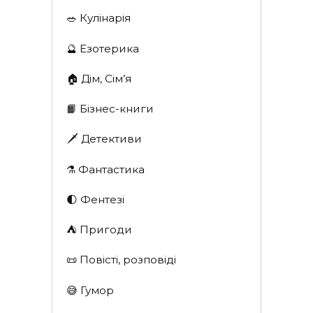
🥗 Кулінарія
🔮 Езотерика
🏠 Дім, Сім’я
📙 Бізнес-книги
🗡 Детективи
⚗️ Фантастика
🌓 Фентезі
⛺️ Пригоди
📜 Повісті, розповіді
😅 Гумор