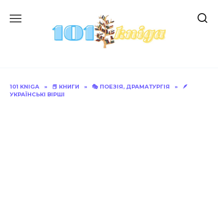
Перейти
до
вмісту
101 KNIGA
»
📕 КНИГИ
»
🎭 ПОЕЗІЯ, ДРАМАТУРГІЯ
»
🪶
УКРАЇНСЬКІ ВІРШІ