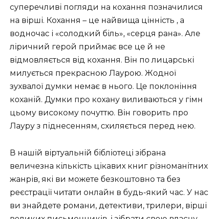
суперечливі погляди на кохання позначилися
на вірші. Кохання – це найвища цінність , а
водночас і «солодкий біль», «серця рана». Але
ліричний герой приймає все це й не
відмовляється від кохання. Він по лицарські
милується прекрасною Лаурою. Жодної
зухвалої думки немає в нього. Це поклоніння
коханій. Думки про кохану виливаються у гімн
цьому високому почуттю. Він говорить про
Лауру з піднесенням, схиляється перед нею.
В нашій віртуальній бібліотеці зібрана
величезна кількість цікавих книг різноманітних
жанрів, які ви можете безкоштовно та без
реєстрації читати онлайн в будь-який час. У нас
ви знайдете романи, детективи, трилери, вірші
великих письменників, і зібрати свою власну