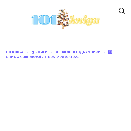
Перейти
до
вмісту
101 KNIGA
»
📕 КНИГИ
»
🎩 ШКІЛЬНІ ПІДРУЧНИКИ
»
8️⃣
СПИСОК ШКІЛЬНОЇ ЛІТЕРАТУРИ 8 КЛАС