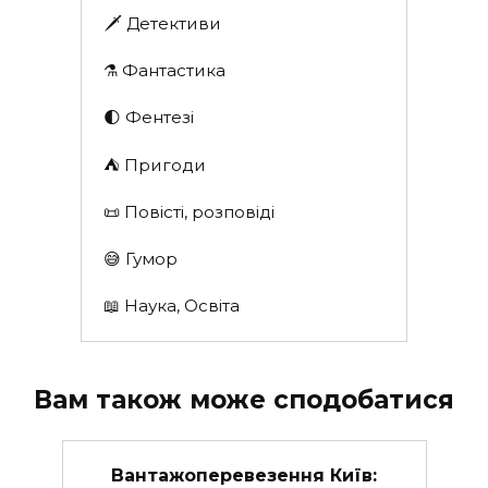
🗡 Детективи
⚗️ Фантастика
🌓 Фентезі
⛺️ Пригоди
📜 Повісті, розповіді
😅 Гумор
📖 Наука, Освіта
Вам також може сподобатися
Вантажоперевезення Київ: