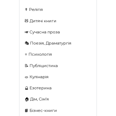
✝️ Релігія
🧸 Дитячі книги
🎺 Сучасна проза
🎭 Поезія, Драматургія
⭐️ Психологія
📝 Публіцистика
🥗 Кулінарія
🔮 Езотерика
🏠 Дім, Сім’я
📙 Бізнес-книги