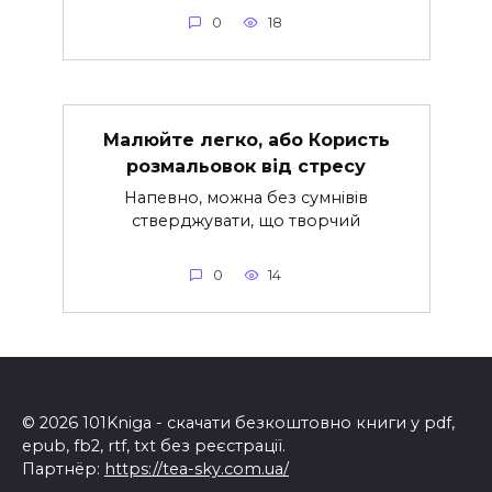
0
18
Малюйте легко, або Користь
розмальовок від стресу
Напевно, можна без сумнівів
стверджувати, що творчий
0
14
© 2026 101Kniga - скачати безкоштовно книги у pdf,
epub, fb2, rtf, txt без реєстрації.
Партнёр:
https://tea-sky.com.ua/