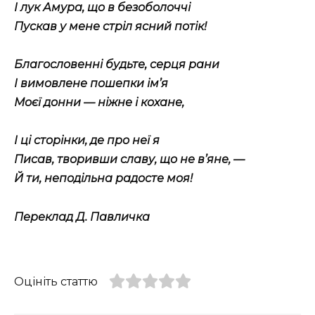
І лук Амура, що в безоболоччі
Пускав у мене стріл ясний потік!
Благословенні будьте, серця рани
І вимовлене пошепки ім’я
Моєї донни — ніжне і кохане,
І ці сторінки, де про неї я
Писав, творивши славу, що не в’яне, —
Й ти, неподільна радосте моя!
Переклад Д. Павличка
Оцініть статтю