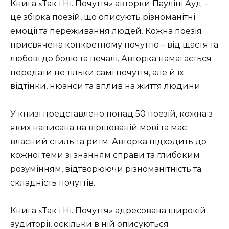
Книга «Так і Ні. Почуття» авторки Пауліні Ауд –
це збірка поезій, що описують різноманітні
емоції та переживання людей. Кожна поезія
присвячена конкретному почуттю – від щастя та
любові до болю та печалі. Авторка намагається
передати не тільки самі почуття, але й їх
відтінки, нюанси та вплив на життя людини.
У книзі представлено понад 50 поезій, кожна з
яких написана на віршованій мові та має
власний стиль та ритм. Авторка підходить до
кожної теми зі знанням справи та глибоким
розумінням, відтворюючи різноманітність та
складність почуттів.
Книга «Так і Ні. Почуття» адресована широкій
аудиторії, оскільки в ній описуються