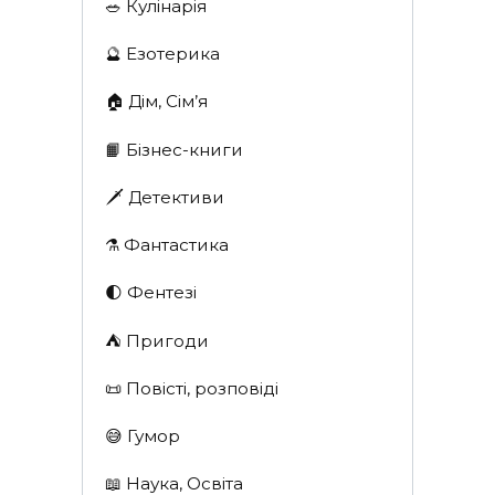
🥗 Кулінарія
🔮 Езотерика
🏠 Дім, Сім’я
📙 Бізнес-книги
🗡 Детективи
⚗️ Фантастика
🌓 Фентезі
⛺️ Пригоди
📜 Повісті, розповіді
😅 Гумор
📖 Наука, Освіта