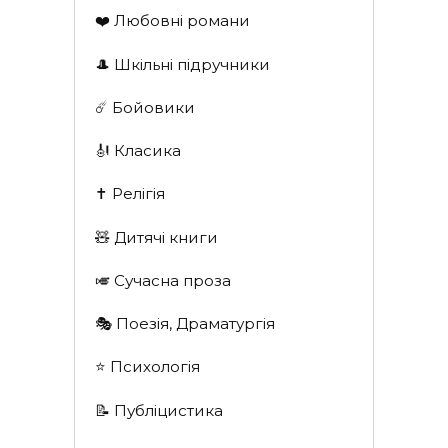
❤️ Любовні романи
🎩 Шкільні підручники
☄️ Бойовики
🎻 Класика
✝️ Релігія
🧸 Дитячі книги
🎺 Сучасна проза
🎭 Поезія, Драматургія
⭐️ Психологія
📝 Публіцистика