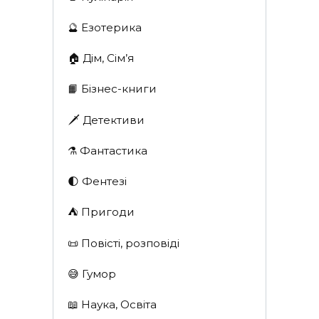
🔮 Езотерика
🏠 Дім, Сім’я
📙 Бізнес-книги
🗡 Детективи
⚗️ Фантастика
🌓 Фентезі
⛺️ Пригоди
📜 Повісті, розповіді
😅 Гумор
📖 Наука, Освіта