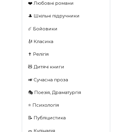
❤️ Любовні романи
🎩 Шкільні підручники
☄️ Бойовики
🎻 Класика
✝️ Релігія
🧸 Дитячі книги
🎺 Сучасна проза
🎭 Поезія, Драматургія
⭐️ Психологія
📝 Публіцистика
🥗 Кулінарія