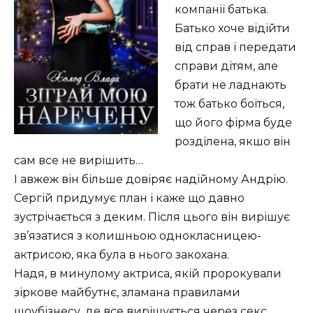
компанії батька.
Батько хоче відійти
від справ і передати
справи дітям, але
брати не ладнають
тож батько боїться,
що його фірма буде
розділена, якшо він
сам все не вирішить…
І авжеж він більше довіряє надійному Андрію.
Сергій придумує план і каже що давно
зустрічається з деким. Після цього він вирішує
зв’язатися з колишньою однокласницею-
актрисою, яка була в нього закохана.
Надя, в минулому актриса, якій пророкували
зіркове майбутнє, зламана правилами
шоубізнесу, де все вирішується через секс.