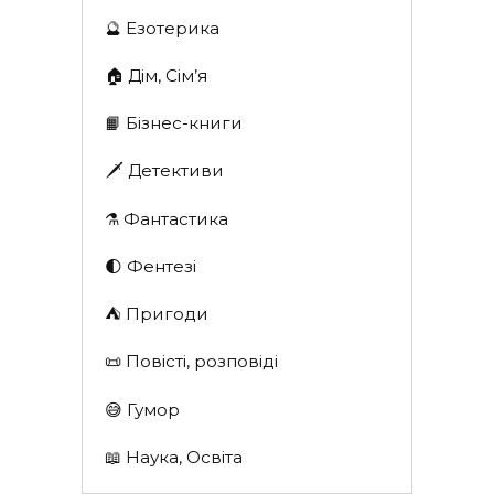
🔮 Езотерика
🏠 Дім, Сім’я
📙 Бізнес-книги
🗡 Детективи
⚗️ Фантастика
🌓 Фентезі
⛺️ Пригоди
📜 Повісті, розповіді
😅 Гумор
📖 Наука, Освіта