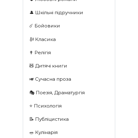
🎩 Шкільні підручники
☄️ Бойовики
🎻 Класика
✝️ Релігія
🧸 Дитячі книги
🎺 Сучасна проза
🎭 Поезія, Драматургія
⭐️ Психологія
📝 Публіцистика
🥗 Кулінарія