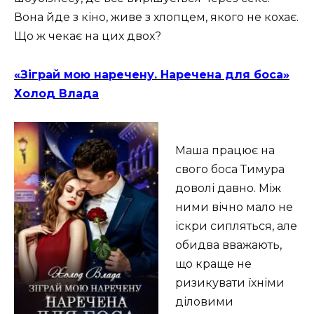
Вона йде з кіно, живе з хлопцем, якого не кохає.
Що ж чекає на цих двох?
«Зіграй мою наречену. Наречена для боса»
Холод Влада
Маша працює на
свого боса Тимура
доволі давно. Між
ними вічно мало не
іскри сипляться, але
обидва вважають,
що краще не
ризикувати їхніми
діловими