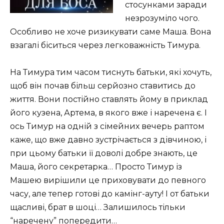
стосунками заради
незрозуміло чого.
Особливо не хоче ризикувати саме Маша. Вона
взагалі біситься через легковажність Тимура.
На Тимура тим часом тиснуть батьки, які хочуть,
щоб він почав більш серйозно ставитись до
життя. Вони постійно ставлять йому в приклад
його кузена, Артема, в якого вже і наречена є. І
ось Тимур на одній з сімейних вечерь раптом
каже, що вже давно зустрічається з дівчиною, і
при цьому батьки її доволі добре знають, це
Маша, його секретарка… Просто Тимур із
Машею вирішили це приховувати до певного
часу, але тепер готові до камінг-ауту! І от батьки
щасливі, брат в шоці… Залишилось тільки
“наречену” попередити…