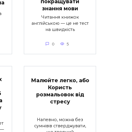
покращувати
ua
знання мови
а
Читання книжок
англійською — це не тест
на швидкість
0
5
х
Малюйте легко, або
Користь
6
розмальовок від
а
стресу
у
Напевно, можна без
ет
сумнівів стверджувати,
 —