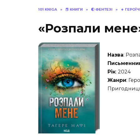
101 KNIGA
»
📕 КНИГИ
»
🌓 ФЕНТЕЗІ
»
🔹 ГЕРОЇ
«Розпали мене
Назва
: Роз
Письменни
Рік
: 2024
Жанри
: Гер
Пригодницьк