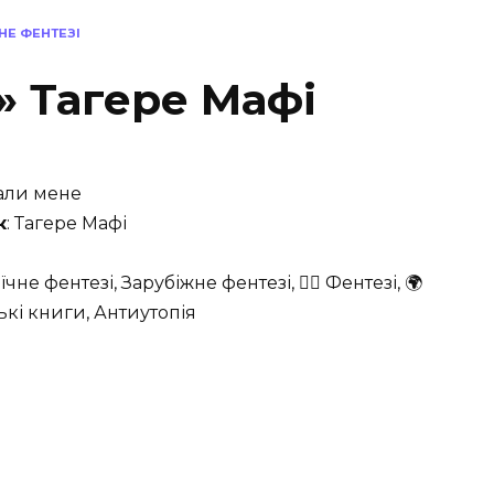
ЧНЕ ФЕНТЕЗІ
» Тагере Мафі
пали мене
к
: Тагере Мафі
оїчне фентезі, Зарубіжне фентезі, 🧙‍♂️ Фентезі, 🌍
і книги, Антиутопія