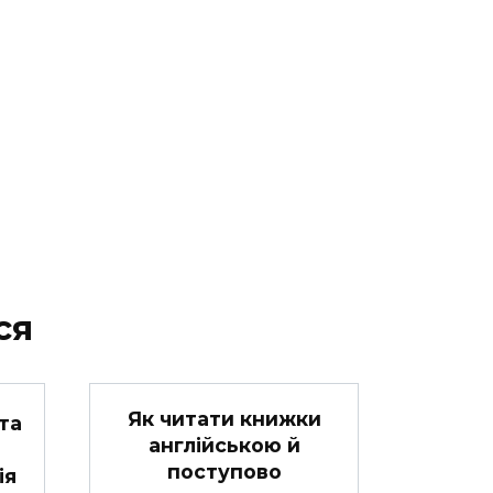
ся
Як читати книжки
та
англійською й
поступово
ія