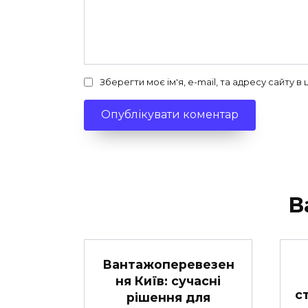
Зберегти моє ім'я, e-mail, та адресу сайту 
В
Вантажоперевезен
ня Київ: сучасні
с
рішення для