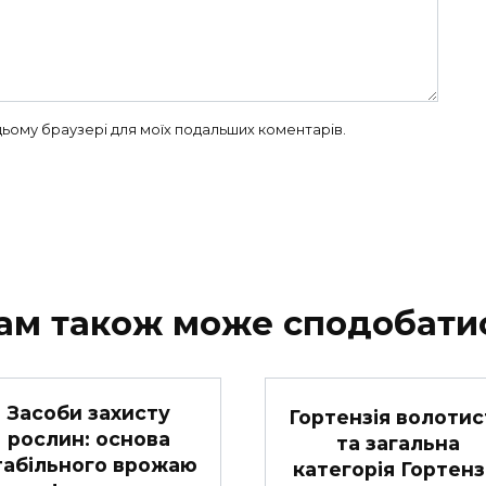
в цьому браузері для моїх подальших коментарів.
ам також може сподобати
Засоби захисту
Гортензія волотис
рослин: основа
та загальна
табільного врожаю
категорія Гортенз