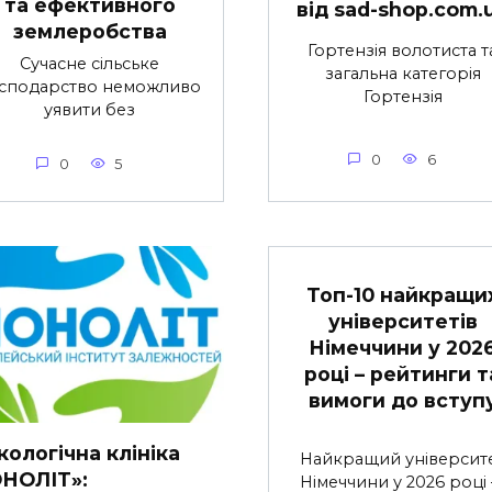
та ефективного
від sad-shop.com.
землеробства
Гортензія волотиста т
Сучасне сільське
загальна категорія
сподарство неможливо
Гортензія
уявити без
0
6
0
5
Топ-10 найкращи
університетів
Німеччини у 202
році – рейтинги т
вимоги до вступ
ологічна клініка
Найкращий університ
НОЛІТ»:
Німеччини у 2026 році