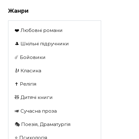
Жанри
❤️ Любовні романи
🎩 Шкільні підручники
☄️ Бойовики
🎻 Класика
✝️ Релігія
🧸 Дитячі книги
🎺 Сучасна проза
🎭 Поезія, Драматургія
⭐️ Психологія