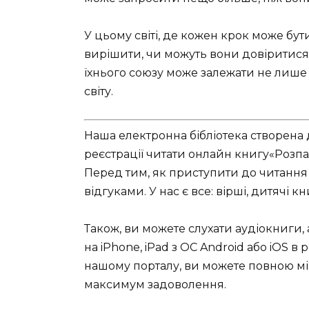
У цьому світі, де кожен крок може бут
вирішити, чи можуть вони довіритися 
їхнього союзу може залежати не лише ї
світу.
Наша електронна бібліотека створена 
реєстрації читати онлайн книгу«Розп
Перед тим, як приступити до читання 
відгуками. У нас є все: вірші, дитячі к
Також, ви можете слухати аудіокниги,
на iPhone, iPad з ОС Android або iOS в р
нашому порталу, ви можете повною мі
максимум задоволення.