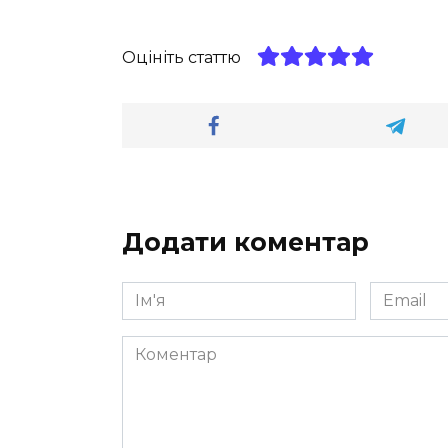
Оцініть статтю
Додати коментар
Ім'я
Email
*
*
Коментар