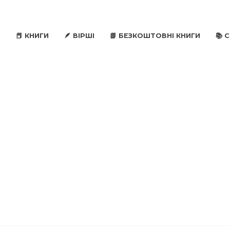
📕 КНИГИ
🪶 ВІРШІ
📗 БЕЗКОШТОВНІ КНИГИ
📚 