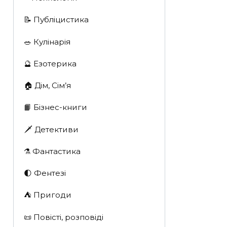
📝 Публіцистика
🥗 Кулінарія
🔮 Езотерика
🏠 Дім, Сім’я
📙 Бізнес-книги
🗡 Детективи
⚗️ Фантастика
🌓 Фентезі
⛺️ Пригоди
📜 Повісті, розповіді