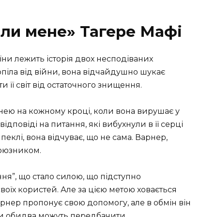
али мене» Тагере Мафі
їни лежить історія двох несподіваних
рпіла від війни, вона відчайдушно шукає
и її світ від остаточного знищення.
а нею на кожному кроці, коли вона вирушає у
ідповіді на питання, які вибухнули в її серці
 пеклі, вона відчуває, що не сама. Варнер,
союзником.
ня”, що стало силою, що підступно
оїх користей. Але за цією метою ховається
арнер пропонує свою допомогу, але в обмін він
ни обидва можуть передбачити.