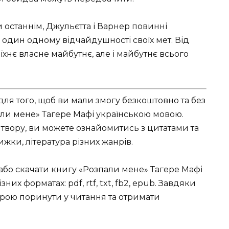
и останнім, Джульєтта і Варнер повинні
один одному відчайдушності своїх мет. Від
хнє власне майбутнє, але і майбутнє всього
для того, щоб ви мали змогу безкоштовно та без
али мене» Тагере Мафі українською мовою.
твору, ви можете ознайомитись з цитатами та
нижки, література різних жанрів.
 або скачати книгу «Розпали мене» Тагере Мафі
ізних форматах: pdf, rtf, txt, fb2, epub. Завдяки
рою поринути у читання та отримати