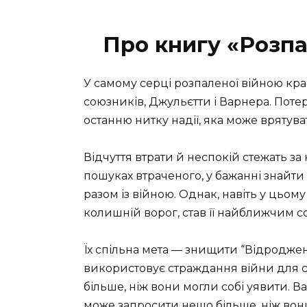
Про книгу «Розп
У самому серці розпаленої війною кра
союзників, Джульєтти і Варнера. Поте
останню нитку надії, яка може врятуват
Відчуття втрати й неспокій стежать з
пошуках втраченого, у бажанні знайти в
разом із війною. Однак, навіть у цьому
колишній ворог, став її найближчим 
Їх спільна мета — знищити “Відроджен
використовує страждання війни для св
більше, ніж вони могли собі уявити. В
може запросити нещо більше, ніж во