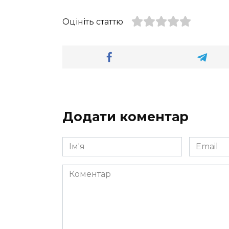
Оцініть статтю
Додати коментар
Ім'я
Email
*
*
Коментар