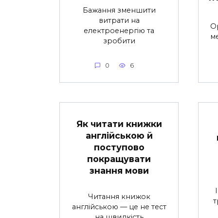
Бажання зменшити
витрати на
О
електроенергію та
ме
зробити
0
6
Як читати книжки
англійською й
поступово
покращувати
знання мови
Читання книжок
т
англійською — це не тест
на швидкість