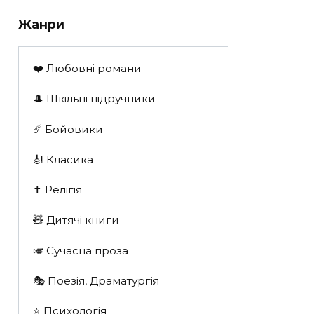
Жанри
❤️ Любовні романи
🎩 Шкільні підручники
☄️ Бойовики
🎻 Класика
✝️ Релігія
🧸 Дитячі книги
🎺 Сучасна проза
🎭 Поезія, Драматургія
⭐️ Психологія