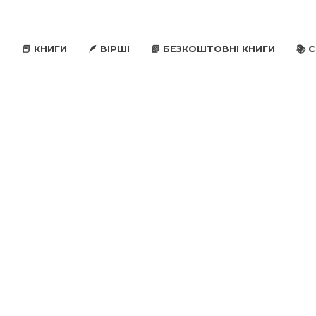
📕 КНИГИ
🪶 ВІРШІ
📗 БЕЗКОШТОВНІ КНИГИ
📚 