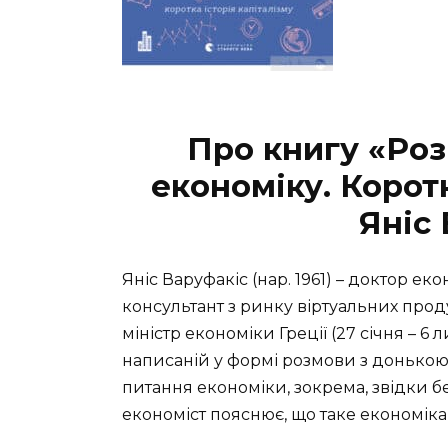
Про книгу «Ро
економіку. Коротк
Яніс
Яніс Варуфакіс (нар. 1961) – доктор ек
консультант з ринку віртуальних проду
міністр економіки Греції (27 січня – 6 
написаній у формі розмови з донькою 
питання економіки, зокрема, звідки б
економіст пояснює, що таке економіка 