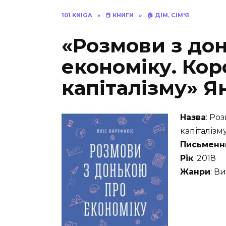
101 KNIGA
»
📕 КНИГИ
»
🏠 ДІМ, СІМ'Я
«Розмови з до
економіку. Кор
капіталізму» Я
Назва
: Ро
капіталізм
Письменн
Рік
: 2018
Жанри
: В