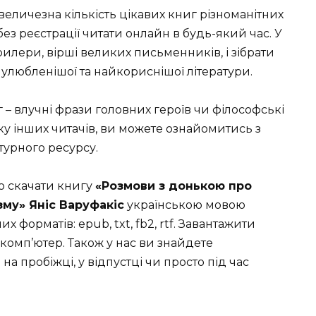
 величезна кількість цікавих книг різноманітних
без реєстрації читати онлайн в будь-який час. У
рилери, вірші великих письменників, і зібрати
улюбленішої та найкориснішої літератури.
г – влучні фрази головних героїв чи філософські
ку інших читачів, ви можете ознайомитись з
турного ресурсу.
о скачати книгу
«Розмови з донькою про
зму» Яніс Варуфакіс
українською мовою
 форматів: epub, txt, fb2, rtf. Завантажити
комп’ютер. Також у нас ви знайдете
на пробіжці, у відпустці чи просто під час