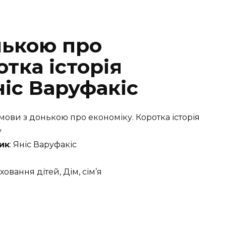
нькою про
отка історія
ніс Варуфакіс
змови з донькою про економіку. Коротка історія
у
ик
: Яніс Варуфакіс
иховання дітей, Дім, сім’я