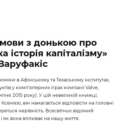
змови з донькою про
а історія капіталізму»
 Варуфакіс
ономіки в Афінському та Техаському інститутах,
ктів у комп’ютерних іграх компанії Valve,
липня 2015 року). У цій невеликій книжці,
Ксенією, він намагається відповісти на головні
ереться нерівність. Всесвітньо відомий
і як вона впливає на нашу життя.