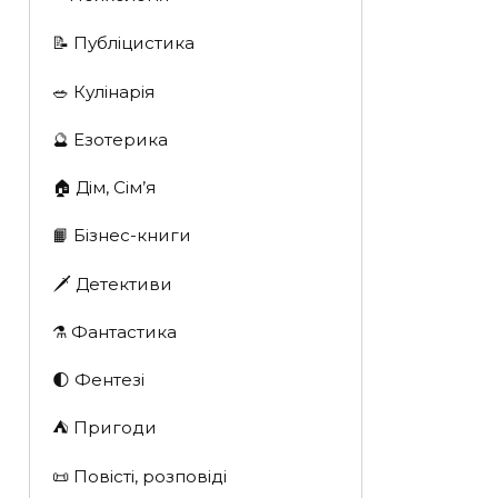
📝 Публіцистика
🥗 Кулінарія
🔮 Езотерика
🏠 Дім, Сім’я
📙 Бізнес-книги
🗡 Детективи
⚗️ Фантастика
🌓 Фентезі
⛺️ Пригоди
📜 Повісті, розповіді