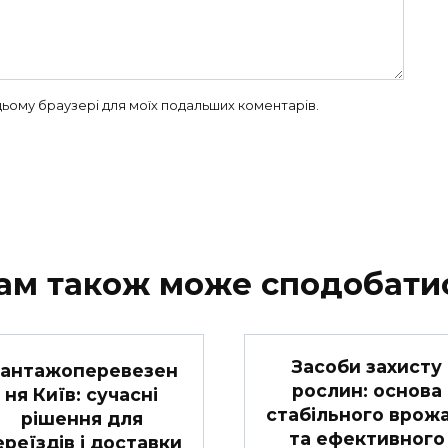
в цьому браузері для моїх подальших коментарів.
ам також може сподобати
Засоби захисту
антажоперевезен
рослин: основа
ня Київ: сучасні
стабільного врож
рішення для
та ефективного
ереїздів і доставки