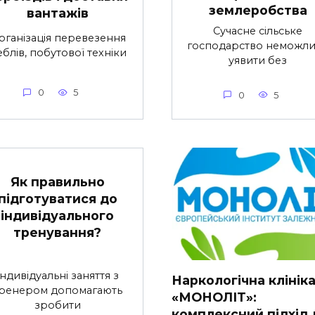
землеробства
вантажів
Сучасне сільське
рганізація перевезення
господарство неможл
блів, побутової техніки
уявити без
0
5
0
5
Як правильно
підготуватися до
індивідуального
тренування?
Індивідуальні заняття з
Наркологічна клінік
ренером допомагають
«МОНОЛІТ»:
зробити
комплексний підхід 