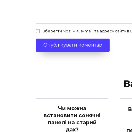
Зберегти моє ім'я, e-mail, та адресу сайту 
В
Чи можна
В
встановити сонячні
панелі на старий
дах?
п