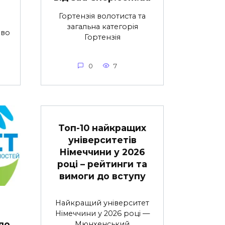
Гортензія волотиста та
загальна категорія
иво
Гортензія
0
7
Топ-10 найкращих
університетів
Німеччини у 2026
році – рейтинги та
вимоги до вступу
а
Найкращий університет
Німеччини у 2026 році —
до
Мюнхенський