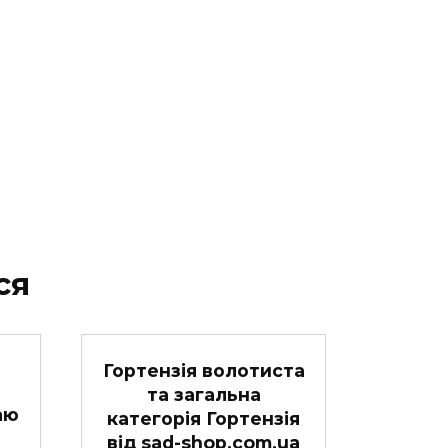
ся
Гортензія волотиста
та загальна
аю
категорія Гортензія
від sad-shop.com.ua