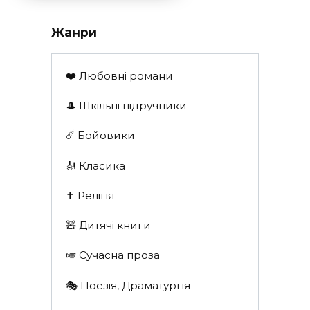
Жанри
❤️ Любовні романи
🎩 Шкільні підручники
☄️ Бойовики
🎻 Класика
✝️ Релігія
🧸 Дитячі книги
🎺 Сучасна проза
🎭 Поезія, Драматургія