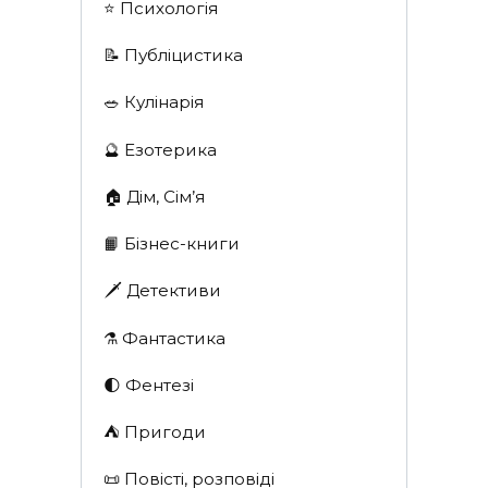
⭐️ Психологія
📝 Публіцистика
🥗 Кулінарія
🔮 Езотерика
🏠 Дім, Сім’я
📙 Бізнес-книги
🗡 Детективи
⚗️ Фантастика
🌓 Фентезі
⛺️ Пригоди
📜 Повісті, розповіді