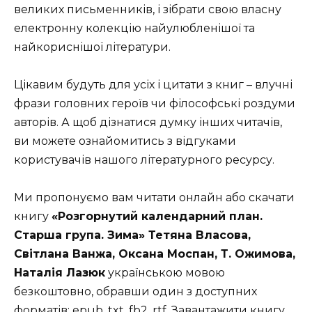
великих письменників, і зібрати свою власну
електронну колекцію найулюбленішої та
найкориснішої літератури.
Цікавим будуть для усіх і цитати з книг – влучні
фрази головних героїв чи філософські роздуми
авторів. А щоб дізнатися думку інших читачів,
ви можете ознайомитись з відгуками
користувачів нашого літературного ресурсу.
Ми пропонуємо вам читати онлайн або скачати
книгу
«Розгорнутий календарний план.
Старша група. Зима» Тетяна Власова,
Світлана Ванжа, Оксана Моспан, Т. Ожимова,
Наталія Лазюк
українською мовою
безкоштовно, обравши один з доступних
форматів: epub, txt, fb2, rtf. Завантажити книгу