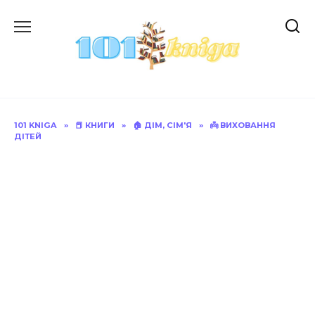
Перейти
до
вмісту
101 KNIGA
»
📕 КНИГИ
»
🏠 ДІМ, СІМ'Я
»
👼 ВИХОВАННЯ
ДІТЕЙ