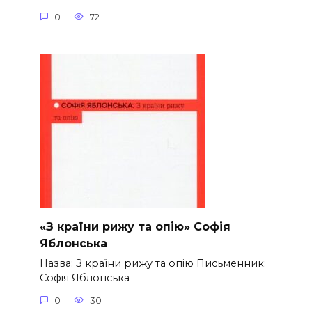
0
72
«З країни рижу та опію» Софія
Яблонська
Назва: З країни рижу та опію Письменник:
Софія Яблонська
0
30