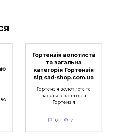
ся
Гортензія волотиста
та загальна
аю
категорія Гортензія
від sad-shop.com.ua
Гортензія волотиста та
загальна категорія
иво
Гортензія
0
7