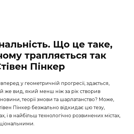
нальність. Що це таке,
чому трапляється так
Стівен Пінкер
ь вперед у геометричній прогресії, здається,
ой же вид, який менш ніж за рік створив
і новини, теорії змови та шарлатанство? Може,
івен Пінкер безжально відкидає цю тезу,
, і в найбільш технологічно розвинених містах,
ціональними.