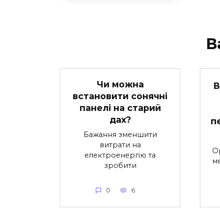
В
Чи можна
В
встановити сонячні
панелі на старий
дах?
п
Бажання зменшити
витрати на
О
електроенергію та
ме
зробити
0
6