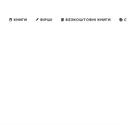
📕 КНИГИ
🪶 ВІРШІ
📗 БЕЗКОШТОВНІ КНИГИ
📚 