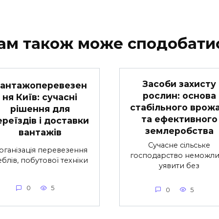
ам також може сподобати
Засоби захисту
антажоперевезен
рослин: основа
ня Київ: сучасні
стабільного врож
рішення для
та ефективного
ереїздів і доставки
землеробства
вантажів
Сучасне сільське
рганізація перевезення
господарство неможл
блів, побутової техніки
уявити без
0
5
0
5