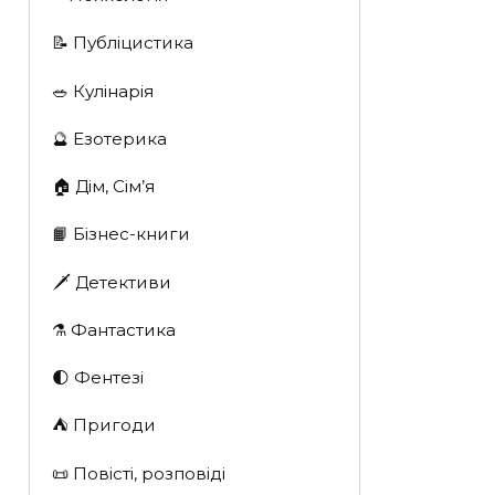
📝 Публіцистика
🥗 Кулінарія
🔮 Езотерика
🏠 Дім, Сім’я
📙 Бізнес-книги
🗡 Детективи
⚗️ Фантастика
🌓 Фентезі
⛺️ Пригоди
📜 Повісті, розповіді