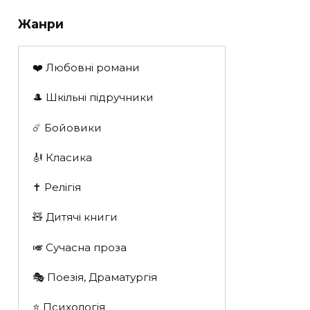
Жанри
❤️ Любовні романи
🎩 Шкільні підручники
☄️ Бойовики
🎻 Класика
✝️ Релігія
🧸 Дитячі книги
🎺 Сучасна проза
🎭 Поезія, Драматургія
⭐️ Психологія