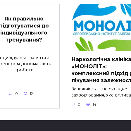
Як правильно
підготуватися до
індивідуального
тренування?
Індивідуальні заняття з
Наркологічна клінік
ренером допомагають
«МОНОЛІТ»:
зробити
комплексний підхід 
лікування залежнос
Залежність — це складне
0
12
захворювання, яке вплива
0
14