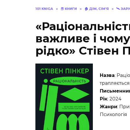
101 KNIGA
»
📕 КНИГИ
»
🏠 ДІМ, СІМ'Я
»
🛰 ЗАР
«Раціональніст
важливе і чому
рідко» Стівен 
Назва
: Раці
трапляється
Письменни
Рік
: 2024
Жанри
: При
Психологія