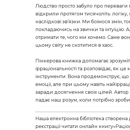
Людство просто забуло про переваги п
відкрили протягом тисячоліть: логіку
наслідкові зв’язки. Ми боїмося змін, 
покладаючись на звички та інтуїцію. 
отримати те, чого ми хочемо. Саме во
цьому світу не скотитися в хаос.
Пінкерова книжка допомагає зрозуміти,
ірраціональності та розповідає, як ц
інструменти. Вона продемонструє, що 
емоції, але при цьому навіть найіррац
заради досягнення своїх цілей. Автор 
падає наш розум, коли потрібно зроб
Наша електронна бібліотека створена 
реєстрації читати онлайн книгу«Раціон