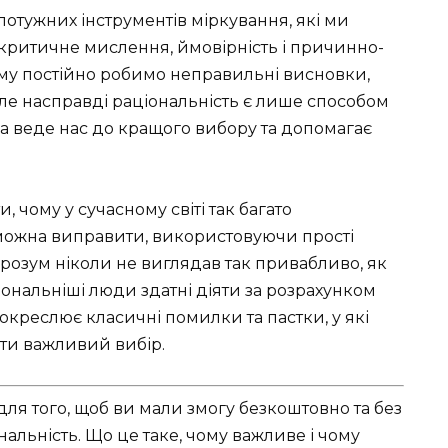
отужних інструментів міркування, які ми
, критичне мислення, ймовірність і причинно-
тому постійно робимо неправильні висновки,
Але насправді раціональність є лише способом
на веде нас до кращого вибору та допомагає
 чому у сучасному світі так багато
е можна виправити, використовуючи прості
розум ніколи не виглядав так привабливо, як
іональніші люди здатні діяти за розрахунком
окреслює класичні помилки та пастки, у які
ити важливий вибір.
для того, щоб ви мали змогу безкоштовно та без
альність. Що це таке, чому важливе і чому