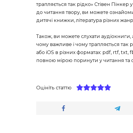
трапляється так рідко» Стівен Пінкер
до читання твору, ви можете ознайомити
дитячі книжки, література різних жанр
Також, ви можете слухати аудіокниги, 
чому важливе і чому трапляється так рі
або iOS в різних форматах: pdf, rtf, tx
повною мірою поринути у читання та
Оцініть статтю