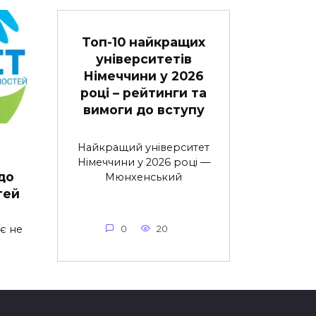
Топ-10 найкращих
університетів
Німеччини у 2026
році – рейтинги та
вимоги до вступу
а
Найкращий університет
Німеччини у 2026 році —
до
Мюнхенський
тей
є не
0
20