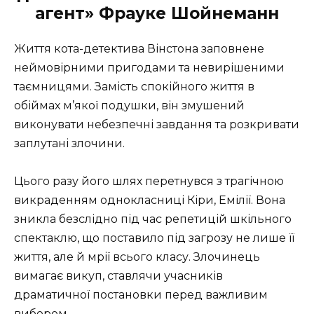
агент» Фрауке Шойнеманн
Життя кота-детектива Вінстона заповнене
неймовірними пригодами та невирішеними
таємницями. Замість спокійного життя в
обіймах м’якої подушки, він змушений
виконувати небезпечні завдання та розкривати
заплутані злочини.
Цього разу його шлях перетнувся з трагічною
викраденням однокласниці Кіри, Емілії. Вона
зникла безслідно під час репетицій шкільного
спектаклю, що поставило під загрозу не лише її
життя, але й мрії всього класу. Злочинець
вимагає викуп, ставлячи учасників
драматичної постановки перед важливим
вибором.