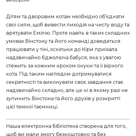
Дітям та дворовим котам необхідно об’єднати
свої сили, щоб вивести лиходія на чисту воду та
врятувати Емілію. Проте навіть в таких складних
умовах Вінстону та його команді доведеться
працювати у тіні, оскільки до Кіри приїхала
надзвичайно бджолюча бабуся, яка з увагою
стежить за кожним кроком онуки та її вірного
кота. Під таким наглядом дотримуватися
секретності та виконувати своє завдання стає
надзвичайно складно, але це ні в якому разі не
зупинить Вінстона та його друзів у розкритті
цієї темної таємниці.
Наша електронна бібліотека створена для того,
щоб ви мали змогу безкоштовно та без