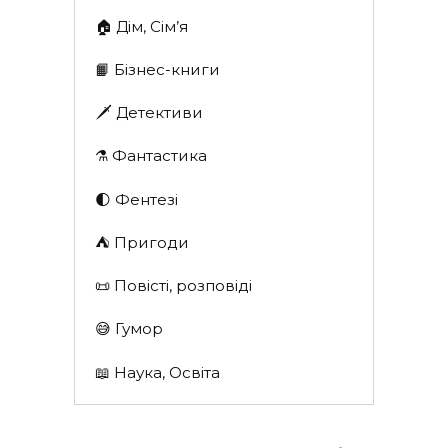
🏠 Дім, Сім’я
📙 Бізнес-книги
🗡 Детективи
⚗️ Фантастика
🌓 Фентезі
⛺️ Пригоди
📜 Повісті, розповіді
😅 Гумор
📖 Наука, Освіта