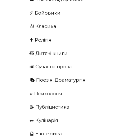
☄️ Бойовики
🎻 Класика
✝️ Релігія
🧸 Дитячі книги
🎺 Сучасна проза
🎭 Поезія, Драматургія
⭐️ Психологія
📝 Публіцистика
🥗 Кулінарія
🔮 Езотерика