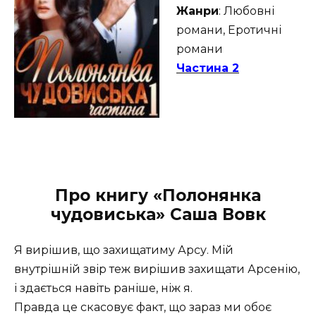
Жанри
: Любовні
романи, Еротичні
романи
Частина 2
Про книгу «Полонянка
чудовиська» Саша Вовк
Я вирішив, що захищатиму Арсу. Мій
внутрішній звір теж вирішив захищати Арсенію,
і здається навіть раніше, ніж я.
Правда це скасовує факт, що зараз ми обоє