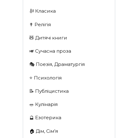
🎻 Класика
✝️ Релігія
🧸 Дитячі книги
🎺 Сучасна проза
🎭 Поезія, Драматургія
⭐️ Психологія
📝 Публіцистика
🥗 Кулінарія
🔮 Езотерика
🏠 Дім, Сім’я