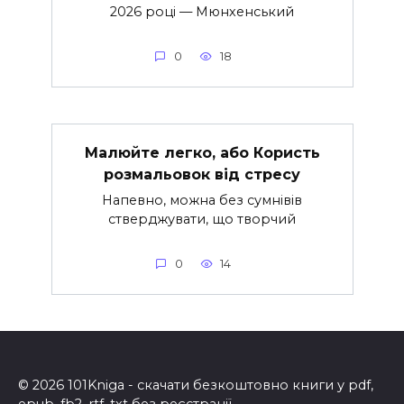
2026 році — Мюнхенський
0
18
Малюйте легко, або Користь
розмальовок від стресу
Напевно, можна без сумнівів
стверджувати, що творчий
0
14
© 2026 101Kniga - скачати безкоштовно книги у pdf,
epub, fb2, rtf, txt без реєстрації.