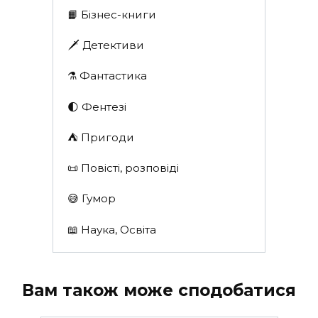
📙 Бізнес-книги
🗡 Детективи
⚗️ Фантастика
🌓 Фентезі
⛺️ Пригоди
📜 Повісті, розповіді
😅 Гумор
📖 Наука, Освіта
Вам також може сподобатися