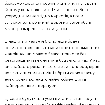
бажаємо жорстко провчити дитину і нагадати
їй, кому вона належить. І чиєю вона є. Звір
усередині мене згідно муркотів, а потім
загуркотів, як великий дорогий автомобіль –
м’яко, розмірено і заколисуючи.
В нашій віртуальній бібліотеці зібрана
величезна кількість цікавих книг різноманітних
жанрів, які ви можете безкоштовно та без
реєстрації читати онлайн в будь-який час. У нас
ви знайдете романи, детективи, трилери, вірші
великих письменників, і зібрати свою власну
електронну колекцію найулюбленішої та
найкориснішої літератури.
Цікавим будуть для усіх і цитати з книг – влучні
фрази головних героїв чи філософські роздуми