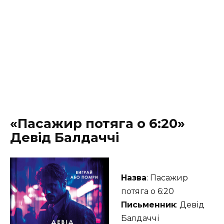
«Пасажир потяга о 6:20»
Девід Балдаччі
Назва
: Пасажир
потяга о 6:20
Письменник
: Девід
Балдаччі