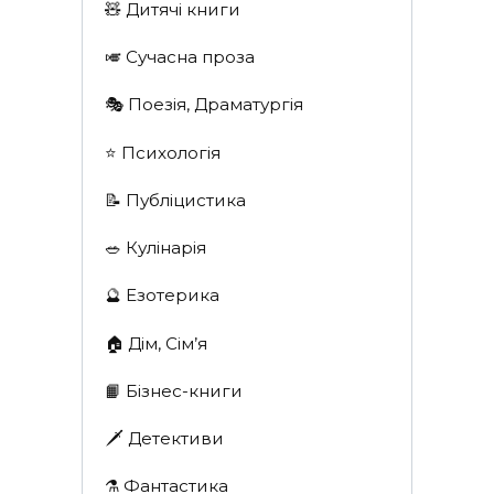
🧸 Дитячі книги
🎺 Сучасна проза
🎭 Поезія, Драматургія
⭐️ Психологія
📝 Публіцистика
🥗 Кулінарія
🔮 Езотерика
🏠 Дім, Сім’я
📙 Бізнес-книги
🗡 Детективи
⚗️ Фантастика