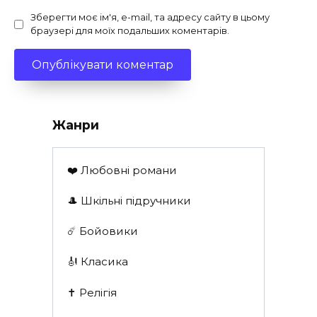
Зберегти моє ім'я, e-mail, та адресу сайту в цьому
браузері для моїх подальших коментарів.
Жанри
❤️ Любовні романи
🎩 Шкільні підручники
☄️ Бойовики
🎻 Класика
✝️ Релігія