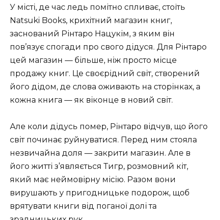
У місті, де час ледь помітно спливає, стоїть
Natsuki Books, крихітний магазин книг,
заснований Рінтаро Нацукім, з яким він
пов’язує спогади про свого дідуся. Для Рінтаро
цей магазин — більше, ніж просто місце
продажу книг. Це своєрідний світ, створений
його дідом, де слова оживають на сторінках, а
кожна книга — як віконце в новий світ.
Але коли дідусь помер, Рінтаро відчув, що його
світ починає руйнуватися. Перед ним стояла
незвичайна доля — закрити магазин. Але в
його житті з’являється Тигр, розмовний кіт,
який має неймовірну місію. Разом вони
вирушають у пригодницьке подорож, щоб
врятувати книги від поганої долі та
зрадницьких рук.