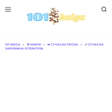
Перейти
до
вмісту
101 KNIGA
»
📕 КНИГИ
»
🎺 СУЧАСНА ПРОЗА
»
🎶 СУЧАСНА
ЗАРУБІЖНА ЛІТЕРАТУРА