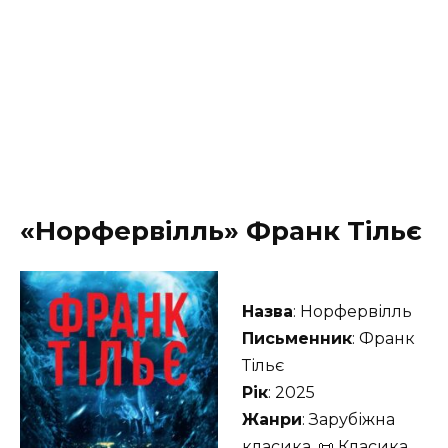
«Норфервілль» Франк Тільє
Назва
: Норфервілль
Письменник
: Франк
Тільє
Рік
: 2025
Жанри
: Зарубіжна
класика, 📜 Класика,