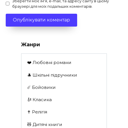
Зберегти моє ім'я, e-mail, та адресу сайту в цьому
браузері для моїх подальших коментарів.
Жанри
❤️ Любовні романи
🎩 Шкільні підручники
☄️ Бойовики
🎻 Класика
✝️ Релігія
🧸 Дитячі книги