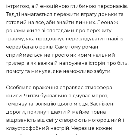
інтригою, а й емоційною глибиною персонажів.
Тедді намагається пережити втрату доньки та
готовий на все, аби знайти винних. Леона ж
роками живе зі спогадами про пережиту
травму, яка продовжує переслідувати її навіть
через багато років. Саме тому роман
сприймається не просто як кримінальний
трилер, а як важка й напружена історія про біль,
помсту та минуле, яке неможливо забути.
Особливе враження справляє атмосфера
книги. Читач буквально відчуває мороз,
темряву та ізоляцію цього місця. Засніжені
дороги, покинуті шахти й майже повна
відрізаність від світу створюють моторошний і
клаустрофобний настрій. Через це кожен