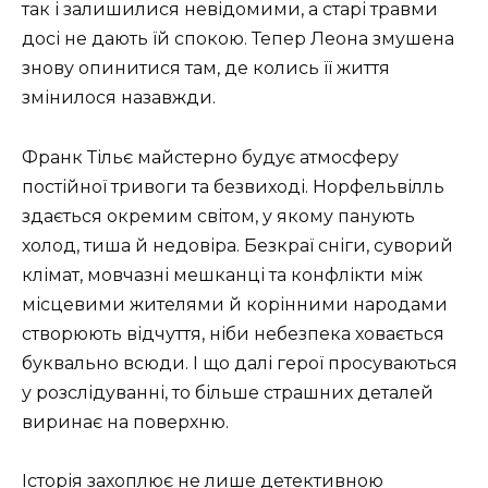
так і залишилися невідомими, а старі травми
досі не дають їй спокою. Тепер Леона змушена
знову опинитися там, де колись її життя
змінилося назавжди.
Франк Тільє майстерно будує атмосферу
постійної тривоги та безвиході. Норфельвілль
здається окремим світом, у якому панують
холод, тиша й недовіра. Безкраї сніги, суворий
клімат, мовчазні мешканці та конфлікти між
місцевими жителями й корінними народами
створюють відчуття, ніби небезпека ховається
буквально всюди. І що далі герої просуваються
у розслідуванні, то більше страшних деталей
виринає на поверхню.
Історія захоплює не лише детективною