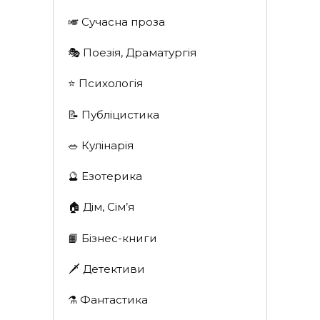
🎺 Сучасна проза
🎭 Поезія, Драматургія
⭐️ Психологія
📝 Публіцистика
🥗 Кулінарія
🔮 Езотерика
🏠 Дім, Сім’я
📙 Бізнес-книги
🗡 Детективи
⚗️ Фантастика