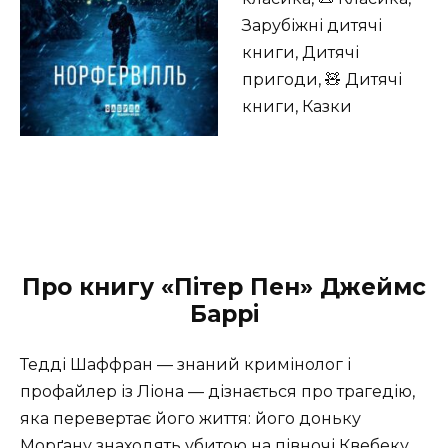
Зарубіжні дитячі
книги, Дитячі
пригоди, 🧸 Дитячі
книги, Казки
Про книгу «Пітер Пен» Джеймс
Баррі
Тедді Шаффран — знаний кримінолог і
профайлер із Ліона — дізнається про трагедію,
яка перевертає його життя: його доньку
Морґану знаходять убитою на півночі Квебеку,