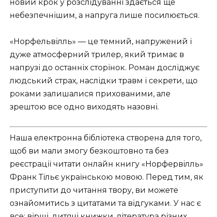
новий крок у розслідуванні здається ще
небезпечнішим, а напруга лише посилюється.
«Норфельвілль» — це темний, напружений і
дуже атмосферний трилер, який тримає в
напрузі до останніх сторінок. Роман досліджує
людський страх, наслідки травм і секрети, що
роками залишалися прихованими, але
зрештою все одно виходять назовні.
Наша електронна бібліотека створена для того,
щоб ви мали змогу безкоштовно та без
реєстрації читати онлайн книгу «Норфервілль»
Франк Тільє українською мовою. Перед тим, як
приступити до читання твору, ви можете
ознайомитись з цитатами та відгуками. У нас є
все: вірші, дитячі книжки, література різних