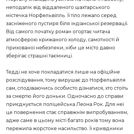
неподалік від віддаленого шахтарського
містечка Норфельвілль. Її тіло лежало серед
засніженого пустиря біля індіанської резервації.
Від самого початку роман огортає читача
атмосферою крижаного холоду, самотності й
прихованої небезпеки, ніби це місто давно
зберігає страшні таємниці.
Тедді не хоче покладатися лише на офіційне
розслідування, тому вирушає до Норфельвілля
сам, сподіваючись особисто дізнатися, хто стоїть
за смертю його доньки. Одночасно до справи
приєднується поліцейська Леона Рок. Для неї
це повернення стає справжнім випробуванням,
адже саме в цьому місті багато років тому вона
пережила жорстоке насильство. Її кривдники