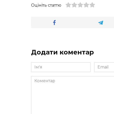
Оцініть статтю
Додати коментар
Ім'я
Email
*
*
Коментар