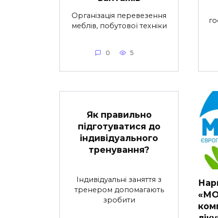
Організація перевезення
го
меблів, побутової техніки
0
5
Як правильно
підготуватися до
індивідуального
тренування?
Індивідуальні заняття з
Нарк
тренером допомагають
«МО
зробити
ком
лік