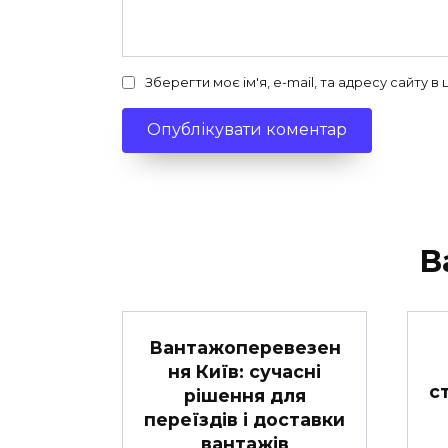
Зберегти моє ім'я, e-mail, та адресу сайту 
В
Вантажоперевезен
ня Київ: сучасні
с
рішення для
переїздів і доставки
вантажів