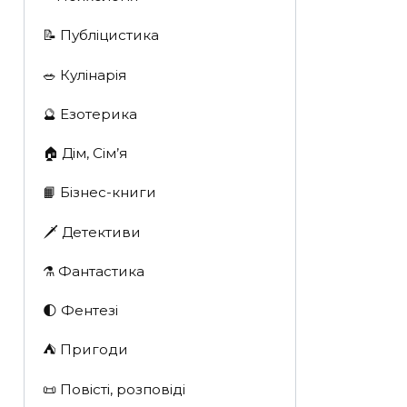
📝 Публіцистика
🥗 Кулінарія
🔮 Езотерика
🏠 Дім, Сім’я
📙 Бізнес-книги
🗡 Детективи
⚗️ Фантастика
🌓 Фентезі
⛺️ Пригоди
📜 Повісті, розповіді