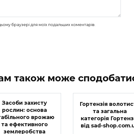
в цьому браузері для моїх подальших коментарів.
ам також може сподобати
Засоби захисту
Гортензія волотис
рослин: основа
та загальна
табільного врожаю
категорія Гортенз
та ефективного
від sad-shop.com.
землеробства