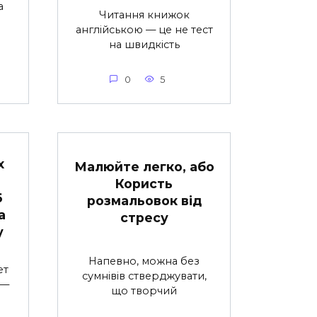
а
Читання книжок
англійською — це не тест
на швидкість
0
5
х
Малюйте легко, або
Користь
6
розмальовок від
а
стресу
у
Напевно, можна без
ет
сумнівів стверджувати,
 —
що творчий