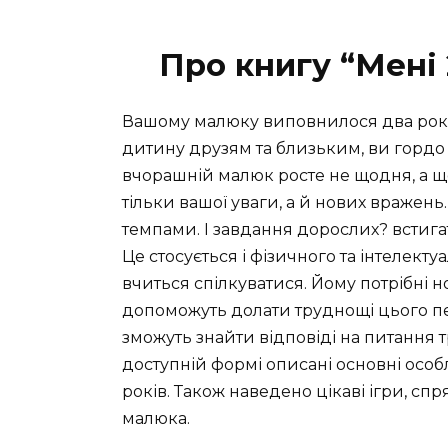
Про книгу “Мені
Вашому малюку виповнилося два роки!
дитину друзям та близьким, ви гордо ка
вчорашній малюк росте не щодня, а щ
тільки вашої уваги, а й нових враже
темпами. І завдання дорослих? встига
Це стосується і фізичного та інтелекту
вчиться спілкуватися. Йому потрібні нов
допоможуть долати труднощі цього пер
зможуть знайти відповіді на питання т
доступній формі описані основні особл
років. Також наведено цікаві ігри, спр
малюка.