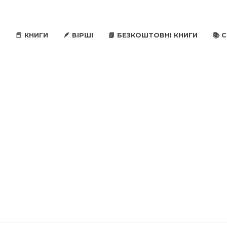
📕 КНИГИ
🪶 ВІРШІ
📗 БЕЗКОШТОВНІ КНИГИ
📚 