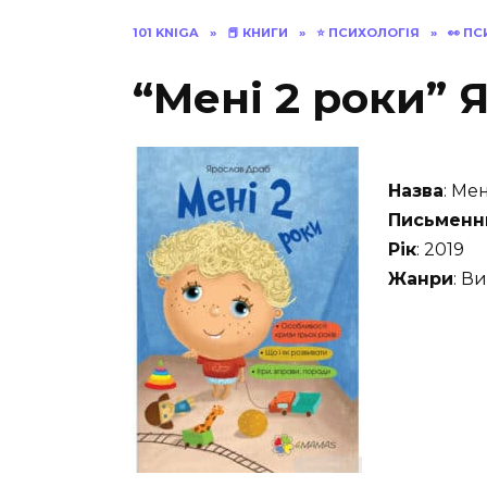
101 KNIGA
»
📕 КНИГИ
»
⭐️ ПСИХОЛОГІЯ
»
👀 П
“Мені 2 роки” 
Назва
: Ме
Письменн
Рік
: 2019
Жанри
: В