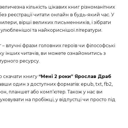
 величезна кількість цікавих книг різноманітних
без реєстрації читати онлайн в будь-який час. У
рилери, вірші великих письменників, і зібрати
улюбленішої та найкориснішої літератури.
г – влучні фрази головних героїв чи філософські
ку інших читачів, ви можете ознайомитись з
турного ресурсу.
о скачати книгу
“Мені 2 роки” Ярослав Драб
ши один з доступних форматів: epub, txt, fb2,
он, планшет або комп’ютер. Також у нас ви
ховувати на пробіжці, у відпустці чи просто під