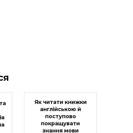
ся
Як читати книжки
та
англійською й
поступово
ія
покращувати
ua
знання мови