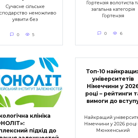
Гортензія волотиста т
Сучасне сільське
загальна категорія
сподарство неможливо
Гортензія
уявити без
0
6
0
5
Топ-10 найкращи
університетів
Німеччини у 202
році – рейтинги т
вимоги до вступ
ологічна клініка
Найкращий університ
НОЛІТ»:
Німеччини у 2026 році
плексний підхід до
Мюнхенський
ування залежностей