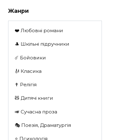
Жанри
❤️ Любовні романи
🎩 Шкільні підручники
☄️ Бойовики
🎻 Класика
✝️ Релігія
🧸 Дитячі книги
🎺 Сучасна проза
🎭 Поезія, Драматургія
⭐️ Психологія