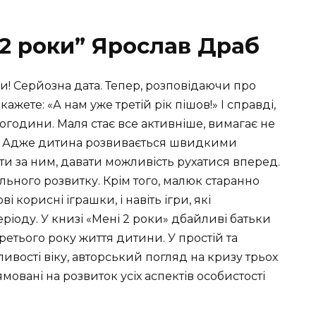
 2 роки” Ярослав Драб
 Серйозна дата. Тепер, розповідаючи про
жете: «А нам уже третій рік пішов!» І справді,
огодини. Маля стає все активніше, вимагає не
нь. Адже дитина розвивається швидкими
ти за ним, давати можливість рухатися вперед.
ального розвитку. Крім того, малюк старанно
і корисні іграшки, і навіть ігри, які
іоду. У книзі «Мені 2 роки» дбайливі батьки
ретього року життя дитини. У простій та
ивості віку, авторський погляд на кризу трьох
ямовані на розвиток усіх аспектів особистості