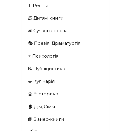
✝️ Релігія
🧸 Дитячі книги
🎺 Сучасна проза
🎭 Поезія, Драматургія
⭐️ Психологія
📝 Публіцистика
🥗 Кулінарія
🔮 Езотерика
🏠 Дім, Сім’я
📙 Бізнес-книги