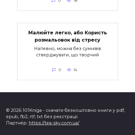
0
18
Малюйте легко, або Користь
розмальовок від стресу
Напевно, можна без сумнівів
стверджувати, що творчий
0
14
© 2026 101Kniga - скачати безкоштовно книги у pdf,
epub, fb2, rtf, txt без реєстрації.
Партнёр:
https://tea-sky.com.ua/