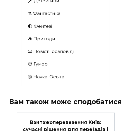
🗡 Детективи
⚗️ Фантастика
🌓 Фентезі
⛺️ Пригоди
📜 Повісті, розповіді
😅 Гумор
📖 Наука, Освіта
Вам також може сподобатися
Вантажоперевезення Київ:
сучасні рішення для переїздів і