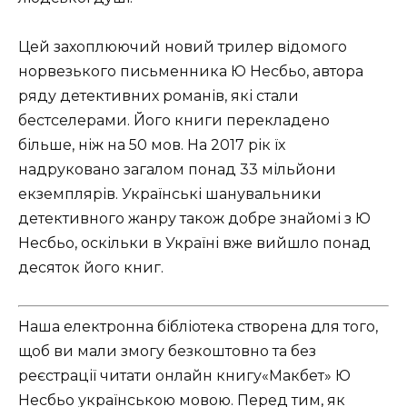
Цей захоплюючий новий трилер відомого
норвезького письменника Ю Несбьо, автора
ряду детективних романів, які стали
бестселерами. Його книги перекладено
більше, ніж на 50 мов. На 2017 рік їх
надруковано загалом понад 33 мільйони
екземплярів. Українські шанувальники
детективного жанру також добре знайомі з Ю
Несбьо, оскільки в Україні вже вийшло понад
десяток його книг.
Наша електронна бібліотека створена для того,
щоб ви мали змогу безкоштовно та без
реєстрації читати онлайн книгу«Макбет» Ю
Несбьо українською мовою. Перед тим, як