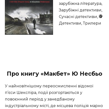
зарубіжна література,
Зарубіжні детективи,
Сучасні детективи, 🕵
Детективи, Трилери
Про книгу «Макбет» Ю Несбьо
У найновітнішому переосмисленні відомої
п’єси Шекспіра, події розгортаються у
повоєнний період у занедбаному
індустріальному місті, де місцева поліція марно