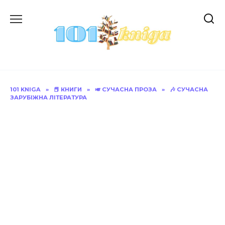
Перейти
до
вмісту
101 KNIGA
»
📕 КНИГИ
»
🎺 СУЧАСНА ПРОЗА
»
🎶 СУЧАСНА
ЗАРУБІЖНА ЛІТЕРАТУРА