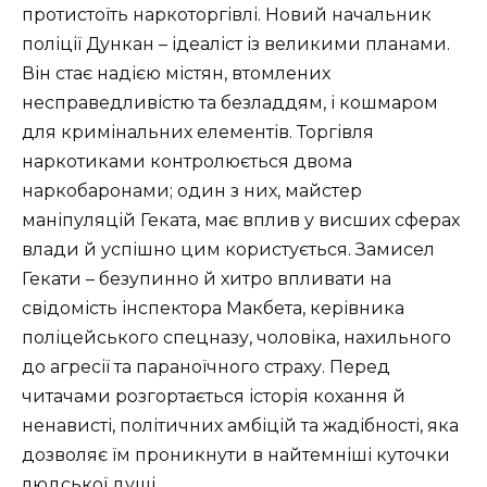
протистоїть наркоторгівлі. Новий начальник
поліції Дункан – ідеаліст із великими планами.
Він стає надією містян, втомлених
несправедливістю та безладдям, і кошмаром
для кримінальних елементів. Торгівля
наркотиками контролюється двома
наркобаронами; один з них, майстер
маніпуляцій Геката, має вплив у висших сферах
влади й успішно цим користується. Замисел
Гекати – безупинно й хитро впливати на
свідомість інспектора Макбета, керівника
поліцейського спецназу, чоловіка, нахильного
до агресії та параноїчного страху. Перед
читачами розгортається історія кохання й
ненависті, політичних амбіцій та жадібності, яка
дозволяє їм проникнути в найтемніші куточки
людської душі.