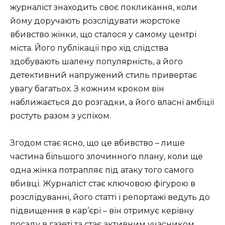
журналіст знаходить своє покликання, коли
йому доручають розслідувати жорстоке
вбивство жінки, що сталося у самому центрі
міста. Його публікації про хід слідства
здобувають шалену популярність, а його
детективний напружений стиль привертає
увагу багатьох. З кожним кроком він
наближається до розгадки, а його власні амбіції
ростуть разом з успіхом.
Згодом стає ясно, що це вбивство – лише
частина більшого злочинного плану, коли ще
одна жінка потрапляє під атаку того самого
вбивці. Журналіст стає ключовою фігурою в
розслідуванні, його статті і репортажі ведуть до
підвищення в кар’єрі – він отримує керівну
посаду в газеті та стає активним учасником