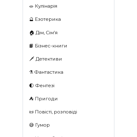
🥗 Кулінарія
🔮 Езотерика
🏠 Дім, Сім’я
📙 Бізнес-книги
🗡 Детективи
⚗️ Фантастика
🌓 Фентезі
⛺️ Пригоди
📜 Повісті, розповіді
😅 Гумор