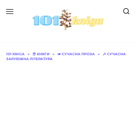
Перейти
до
вмісту
101 KNIGA
»
📕 КНИГИ
»
🎺 СУЧАСНА ПРОЗА
»
🎶 СУЧАСНА
ЗАРУБІЖНА ЛІТЕРАТУРА