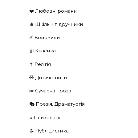
❤️ Любовні романи
🎩 Шкільні підручники
☄️ Бойовики
🎻 Класика
✝️ Релігія
🧸 Дитячі книги
🎺 Сучасна проза
🎭 Поезія, Драматургія
⭐️ Психологія
📝 Публіцистика