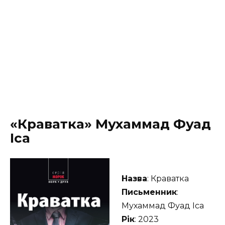
«Краватка» Мухаммад Фуад
Іса
Назва
: Краватка
Письменник
:
Мухаммад Фуад Іса
Рік
: 2023