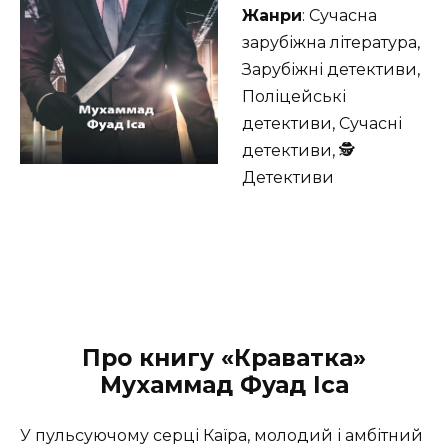
Жанри
: Сучасна
зарубіжна література,
Зарубіжні детективи,
Поліцейські
детективи, Сучасні
детективи, 🕵
Детективи
Про книгу «Краватка»
Мухаммад Фуад Іса
У пульсуючому серці Каїра, молодий і амбітний