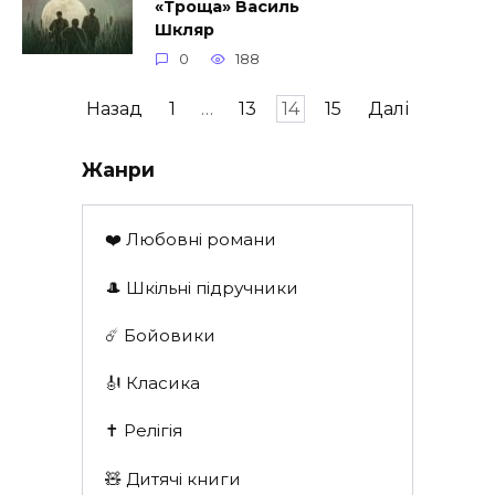
«Троща» Василь
Шкляр
0
188
Навігація
Назад
1
…
13
14
15
Далі
записів
Жанри
❤️ Любовні романи
🎩 Шкільні підручники
☄️ Бойовики
🎻 Класика
✝️ Релігія
🧸 Дитячі книги