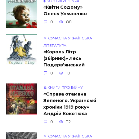
🌐 КОНТРКУЛЬТУРА
«Квiти Содому»
Олесь Ульяненко
0
88
🔅 СУЧАСНА УКРАЇНСЬКА
ЛІТЕРАТУРА
«Король Літр
(збірник)» Лесь
Подерв’янський
0
101
♨️ КНИГИ ПРО ВІЙНУ
«Справа отамана
Зеленого. Українські
хроніки 1919 року»
Андрій Кокотюха
0
112
🔅 СУЧАСНА УКРАЇНСЬКА