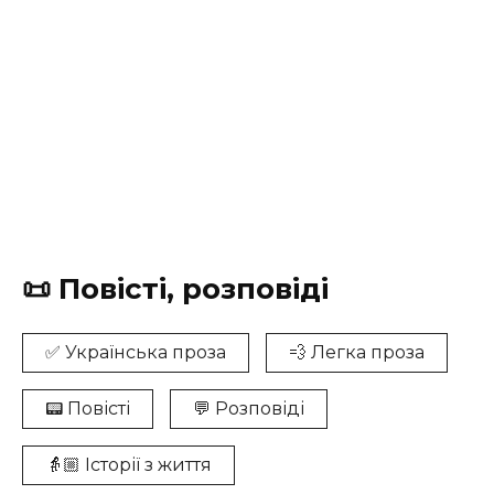
📜 Повісті, розповіді
✅ Українська проза
💨 Легка проза
📟 Повісті
💬 Розповіді
👵🏼 Історії з життя