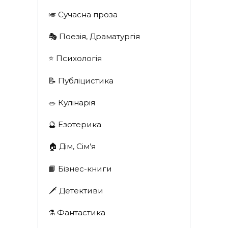
🎺 Сучасна проза
🎭 Поезія, Драматургія
⭐️ Психологія
📝 Публіцистика
🥗 Кулінарія
🔮 Езотерика
🏠 Дім, Сім’я
📙 Бізнес-книги
🗡 Детективи
⚗️ Фантастика