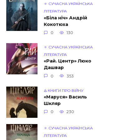
🔅 СУЧАСНА УКРАЇНСЬКА
ЛІТЕРАТУРА
«Біла ніч» Андрій
Кокотюха
0
130
🔅 СУЧАСНА УКРАЇНСЬКА
ЛІТЕРАТУРА
«Рай. Центр» Люко
Дашвар
0
353
♨️ КНИГИ ПРО ВІЙНУ
«Маруся» Василь
Шкляр
0
230
🔅 СУЧАСНА УКРАЇНСЬКА
ЛІТЕРАТУРА