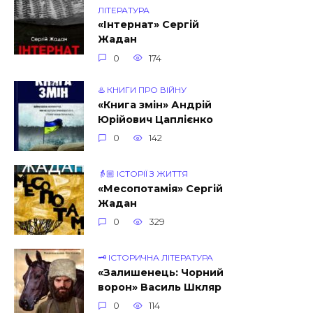
ЛІТЕРАТУРА
«Інтернат» Сергій
Жадан
0
174
♨️ КНИГИ ПРО ВІЙНУ
«Книга змін» Андрій
Юрійович Цаплієнко
0
142
👵🏼 ІСТОРІЇ З ЖИТТЯ
«Месопотамія» Сергій
Жадан
0
329
🗝 ІСТОРИЧНА ЛІТЕРАТУРА
«Залишенець: Чорний
ворон» Василь Шкляр
0
114