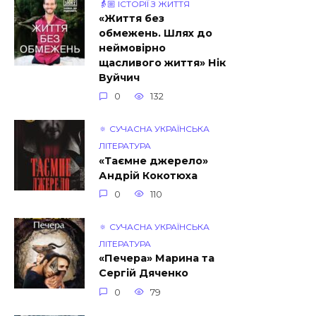
👵🏼 ІСТОРІЇ З ЖИТТЯ
«Життя без
обмежень. Шлях до
неймовірно
щасливого життя» Нік
Вуйчич
0
132
🔅 СУЧАСНА УКРАЇНСЬКА
ЛІТЕРАТУРА
«Таємне джерело»
Андрій Кокотюха
0
110
🔅 СУЧАСНА УКРАЇНСЬКА
ЛІТЕРАТУРА
«Печера» Марина та
Сергій Дяченко
0
79