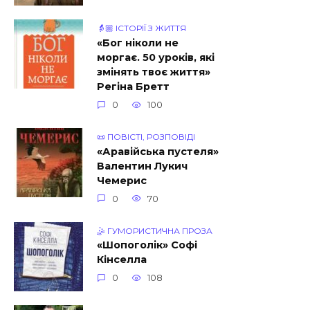
👵🏼 ІСТОРІЇ З ЖИТТЯ
«Бог ніколи не
моргає. 50 уроків, які
змінять твоє життя»
Регіна Бретт
0
100
📜 ПОВІСТІ, РОЗПОВІДІ
«Аравійська пустеля»
Валентин Лукич
Чемерис
0
70
🤹 ГУМОРИСТИЧНА ПРОЗА
«Шопоголік» Софi
Кiнселла
0
108