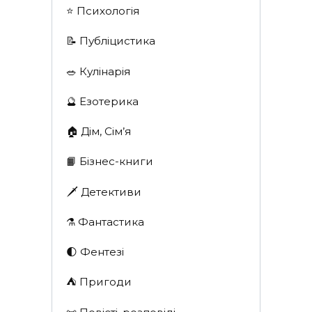
⭐️ Психологія
📝 Публіцистика
🥗 Кулінарія
🔮 Езотерика
🏠 Дім, Сім’я
📙 Бізнес-книги
🗡 Детективи
⚗️ Фантастика
🌓 Фентезі
⛺️ Пригоди