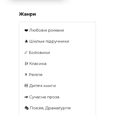
Жанри
❤️ Любовні романи
🎩 Шкільні підручники
☄️ Бойовики
🎻 Класика
✝️ Релігія
🧸 Дитячі книги
🎺 Сучасна проза
🎭 Поезія, Драматургія