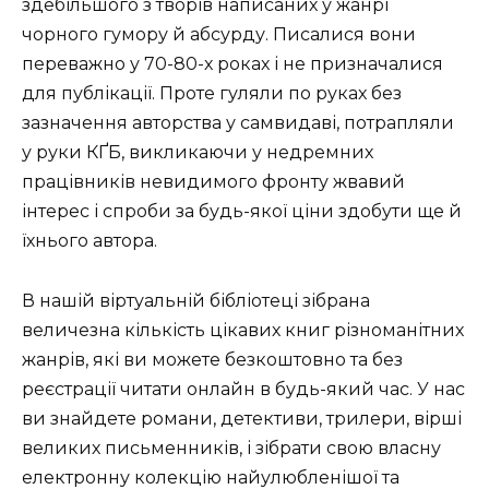
здебільшого з творів написаних у жанрі
чорного гумору й абсурду. Писалися вони
переважно у 70-80-х роках і не призначалися
для публікації. Проте гуляли по руках без
зазначення авторства у самвидаві, потрапляли
у руки КҐБ, викликаючи у недремних
працівників невидимого фронту жвавий
інтерес і спроби за будь-якої ціни здобути ще й
їхнього автора.
В нашій віртуальній бібліотеці зібрана
величезна кількість цікавих книг різноманітних
жанрів, які ви можете безкоштовно та без
реєстрації читати онлайн в будь-який час. У нас
ви знайдете романи, детективи, трилери, вірші
великих письменників, і зібрати свою власну
електронну колекцію найулюбленішої та