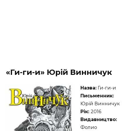
«Ги-ги-и» Юрій Винничук
Назва:
Ги-ги-и
Письменник:
Юрій Винничук
Рік:
2016
Видавництво:
Фолио