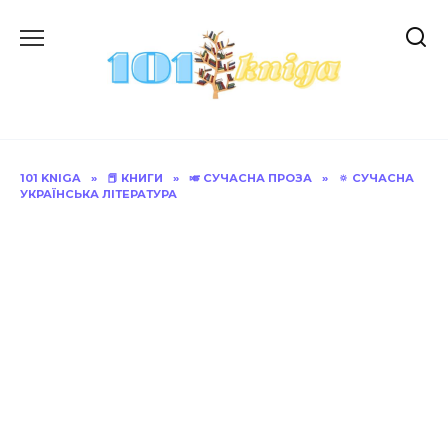
Перейти
до
вмісту
101 KNIGA
»
📕 КНИГИ
»
🎺 СУЧАСНА ПРОЗА
»
🔅 СУЧАСНА
УКРАЇНСЬКА ЛІТЕРАТУРА