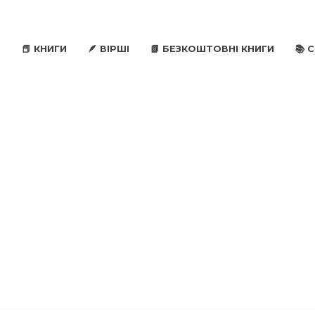
📕 КНИГИ
🪶 ВІРШІ
📗 БЕЗКОШТОВНІ КНИГИ
📚 