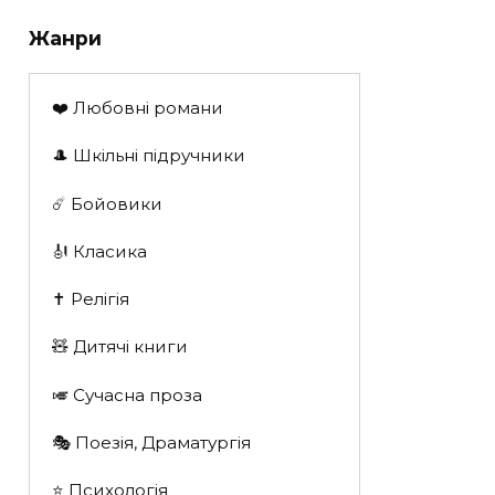
Жанри
❤️ Любовні романи
🎩 Шкільні підручники
☄️ Бойовики
🎻 Класика
✝️ Релігія
🧸 Дитячі книги
🎺 Сучасна проза
🎭 Поезія, Драматургія
⭐️ Психологія