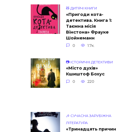
🧸 ДИТЯЧІ КНИГИ
«Пригоди кота-
детектива. Книга 1:
Таємна місія
Вінстона» Фрауке
Шойнеманн
0
1.7к.
📷 ІСТОРИЧНІ ДЕТЕКТИВИ
«Місто духів»
Кшиштоф Бохус
0
220
🎶 СУЧАСНА ЗАРУБІЖНА
ЛІТЕРАТУРА
«Тринадцять причин