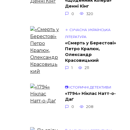
«Щоденник кілера»
Денні Кінг
0
320
🔅 СУЧАСНА УКРАЇНСЬКА
ЛІТЕРАТУРА
«Смерть у Берестові»
Петро Кралюк,
Олександр
Красовицький
1
211
📷 ІСТОРИЧНІ ДЕТЕКТИВИ
«1794» Ніклас Натт-о-
Даґ
0
208