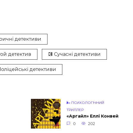
оричні детективи
той детектив
💽 Сучасні детективи
️ Поліцейські детективи
🌬 ПСИХОЛОГІЧНИЙ
ТРИЛЛЕР
«Аргайл» Еллі Конвей
0
202