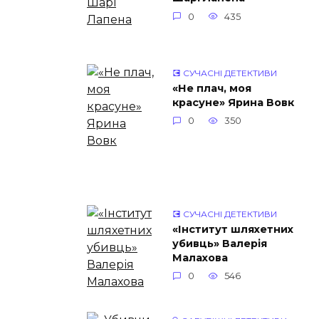
0
435
💽 СУЧАСНІ ДЕТЕКТИВИ
«Не плач, моя
красуне» Ярина Вовк
0
350
💽 СУЧАСНІ ДЕТЕКТИВИ
«Інститут шляхетних
убивць» Валерія
Малахова
0
546