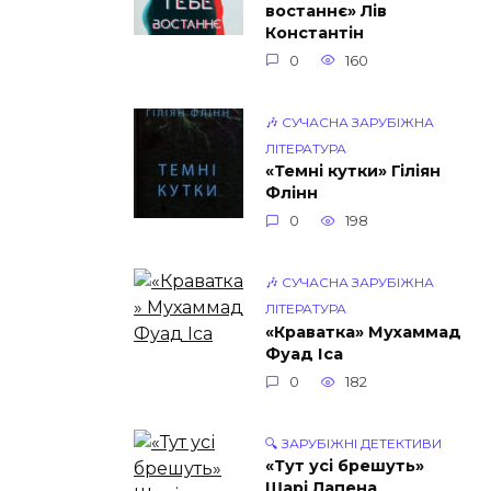
востаннє» Лів
Константін
0
160
🎶 СУЧАСНА ЗАРУБІЖНА
ЛІТЕРАТУРА
«Темні кутки» Гіліян
Флінн
0
198
🎶 СУЧАСНА ЗАРУБІЖНА
ЛІТЕРАТУРА
«Краватка» Мухаммад
Фуад Іса
0
182
🔍 ЗАРУБІЖНІ ДЕТЕКТИВИ
«Тут усі брешуть»
Шарі Лапена