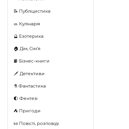
📝 Публіцистика
🥗 Кулінарія
🔮 Езотерика
🏠 Дім, Сім’я
📙 Бізнес-книги
🗡 Детективи
⚗️ Фантастика
🌓 Фентезі
⛺️ Пригоди
📜 Повісті, розповіді