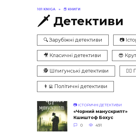
101 KNIGA
»
📕 КНИГИ
🗡 Детективи
🔍 Зарубіжні детективи
📷 Іст
🎥 Класичні детективи
😎 Кру
🕵️ Шпигунські детективи
👮‍♀
👨‍💻 Політичні детективи
📷 ІСТОРИЧНІ ДЕТЕКТИВИ
«Чорний манускрипт»
Кшиштоф Бохус
0
491