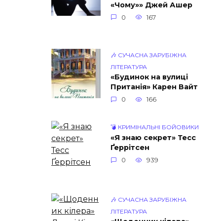
«Чому»» Джей Ашер
0
167
🎶 СУЧАСНА ЗАРУБІЖНА
ЛІТЕРАТУРА
«Будинок на вулиці
Пританія» Карен Вайт
0
166
💣 КРИМІНАЛЬНІ БОЙОВИКИ
«Я знаю секрет» Тесс
Ґеррітсен
0
939
🎶 СУЧАСНА ЗАРУБІЖНА
ЛІТЕРАТУРА