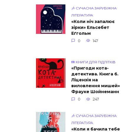
🎶 СУЧАСНА ЗАРУБІЖНА
ЛІТЕРАТУРА
«Коли ніч запалює
зірки» Ельсебет
Еґгольм
0
147
👫 КНИГИ ДЛЯ ПІДЛІТКІВ
«Пригоди кота-
детектива. Книга 6.
Ліцензія на
виловлення мишей»
Фрауке Шойнеманн
0
247
🎶 СУЧАСНА ЗАРУБІЖНА
ЛІТЕРАТУРА
«Коли я бачила тебе