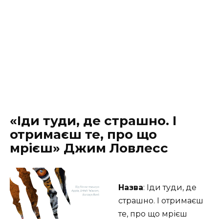
«Іди туди, де страшно. І
отримаєш те, про що
мрієш» Джим Ловлесс
Назва
: Іди туди, де
страшно. І отримаєш
те, про що мрієш