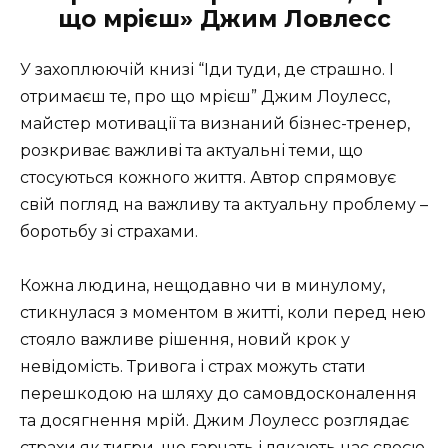
що мрієш» Джим Ловлесс
У захоплюючій книзі “Іди туди, де страшно. І
отримаєш те, про що мрієш” Джим Лоулесс,
майстер мотивації та визнаний бізнес-тренер,
розкриває важливі та актуальні теми, що
стосуються кожного життя. Автор спрямовує
свій погляд на важливу та актуальну проблему –
боротьбу зі страхами.
Кожна людина, нещодавно чи в минулому,
стикнулася з моментом в житті, коли перед нею
стояло важливе рішення, новий крок у
невідомість. Тривога і страх можуть стати
перешкодою на шляху до самовдосконалення
та досягнення мрій. Джим Лоулесс розглядає
страхи як тигри, що гарчать і лякають нас своєю