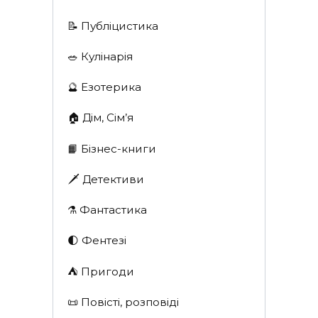
📝 Публіцистика
🥗 Кулінарія
🔮 Езотерика
🏠 Дім, Сім’я
📙 Бізнес-книги
🗡 Детективи
⚗️ Фантастика
🌓 Фентезі
⛺️ Пригоди
📜 Повісті, розповіді