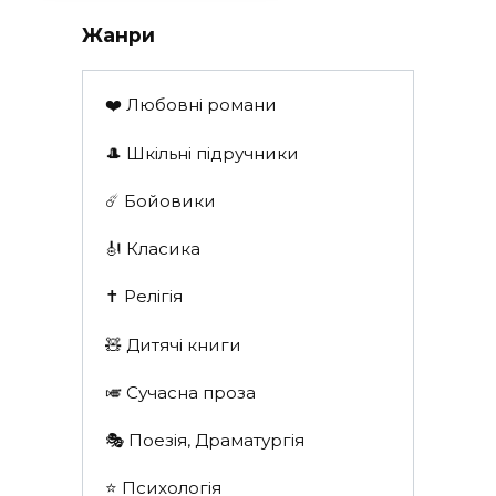
Жанри
❤️ Любовні романи
🎩 Шкільні підручники
☄️ Бойовики
🎻 Класика
✝️ Релігія
🧸 Дитячі книги
🎺 Сучасна проза
🎭 Поезія, Драматургія
⭐️ Психологія