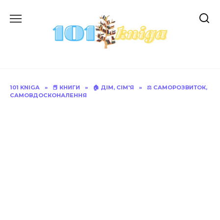
Перейти
до
вмісту
101 KNIGA
»
📕 КНИГИ
»
🏠 ДІМ, СІМ'Я
»
⚖️ САМОРОЗВИТОК,
САМОВДОСКОНАЛЕННЯ