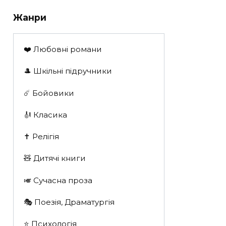
Жанри
❤️ Любовні романи
🎩 Шкільні підручники
☄️ Бойовики
🎻 Класика
✝️ Релігія
🧸 Дитячі книги
🎺 Сучасна проза
🎭 Поезія, Драматургія
⭐️ Психологія