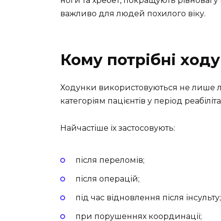
ноги та хребет, покращують рівновагу
важливо для людей похилого віку.
Кому потрібні ход
Ходунки використовуються не лише лю
категоріям пацієнтів у період реабіліт
Найчастіше їх застосовують:
після переломів;
після операцій;
під час відновлення після інсульту;
при порушеннях координації;