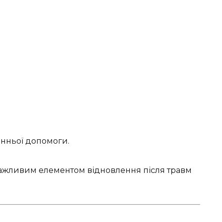
;
онньої допомоги.
важливим елементом відновлення після травм