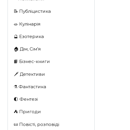
📝 Публіцистика
🥗 Кулінарія
🔮 Езотерика
🏠 Дім, Сім’я
📙 Бізнес-книги
🗡 Детективи
⚗️ Фантастика
🌓 Фентезі
⛺️ Пригоди
📜 Повісті, розповіді