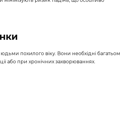
 й мінімізують ризик падінь, що особливо
унки
дьми похилого віку. Вони необхідні багатьом
ації або при хронічних захворюваннях.