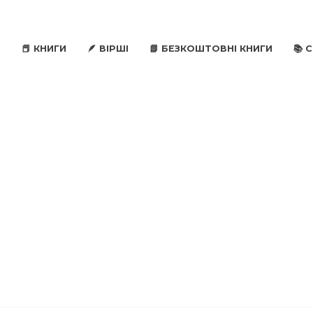
📕 КНИГИ
🪶 ВІРШІ
📗 БЕЗКОШТОВНІ КНИГИ
📚 