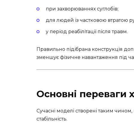
при захворюваннях суглобів;
для людей із частковою втратою ру
у період реабілітації після травм.
Правильно підібрана конструкція до
зменшує фізичне навантаження під ча
Основні переваги 
Сучасні моделі створені таким чином
стабільність.