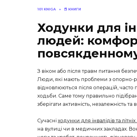
101 KNIGA
»
📕 КНИГИ
Ходунки для інв
людей: комфорт
повсякденному
З віком або після травм питання без
Люди, які мають проблеми з опорно-р
відновлюються після операцій, часто 
ходьби. Саме тому правильно підібра
зберігати активність, незалежність та
Сучасні
ходунки для інвалідів та літні
на вулиці чи в медичних закладах. 