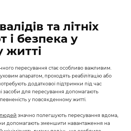
алідів та літніх
 і безпека у
 житті
печного пересування стає особливо важливим.
уховим апаратом, проходять реабілітацію або
потребують додаткової підтримки під час
ні засоби для пересування допомагають
 впевненість у повсякденному житті.
х людей
значно полегшують пересування вдома,
Вони допомагають зменшити навантаження на