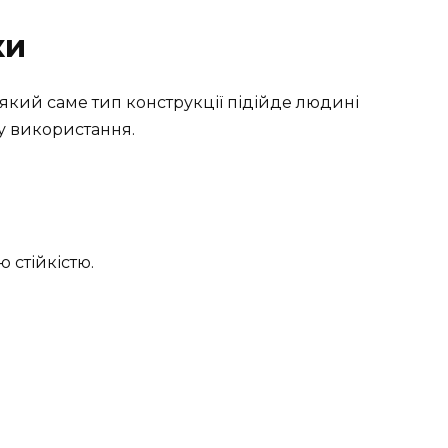
ки
кий саме тип конструкції підійде людині
бу використання.
 стійкістю.