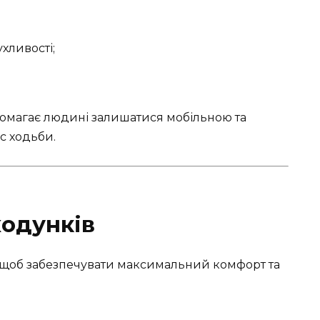
хливості;
помагає людині залишатися мобільною та
с ходьби.
ходунків
, щоб забезпечувати максимальний комфорт та