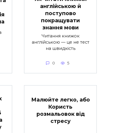
англійською й
поступово
ія
покращувати
ua
знання мови
а
Читання книжок
англійською — це не тест
на швидкість
0
5
х
Малюйте легко, або
Користь
6
розмальовок від
а
стресу
у