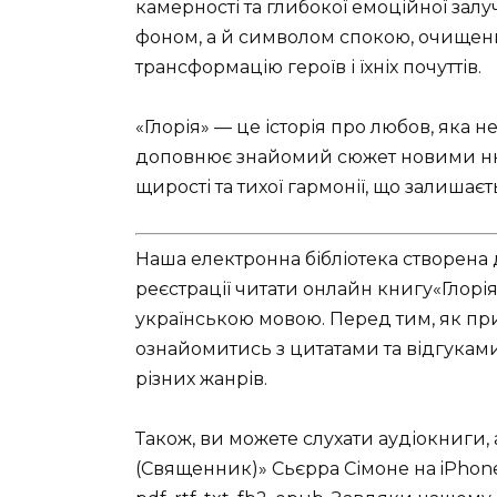
камерності та глибокої емоційної зал
фоном, а й символом спокою, очищенн
трансформацію героїв і їхніх почуттів.
«Глорія» — це історія про любов, яка 
доповнює знайомий сюжет новими нюа
щирості та тихої гармонії, що залишає
Наша електронна бібліотека створена 
реєстрації читати онлайн книгу«Глорі
українською мовою. Перед тим, як пр
ознайомитись з цитатами та відгуками. 
різних жанрів.
Також, ви можете слухати аудіокниги, а
(Священник)» Сьєрра Сімоне на iPhone,