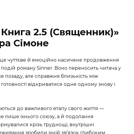
 Книга 2.5 (Священник)»
ра Сімоне
 це чуттєве й емоційно насичене продовження
ля подій роману Sinner. Воно переносить читача у
е позаду, але справжня близькість між
 готовності відкриватися одне одному знову і
ються до важливого етапу свого життя —
не лише їхнього союзу, а й подолання
ормувалися крізь труднощі, внутрішні
реживання зробили їхній зв’язок глибоким,