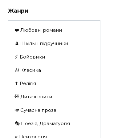
Жанри
❤️ Любовні романи
🎩 Шкільні підручники
☄️ Бойовики
🎻 Класика
✝️ Релігія
🧸 Дитячі книги
🎺 Сучасна проза
🎭 Поезія, Драматургія
⭐️ Психологія