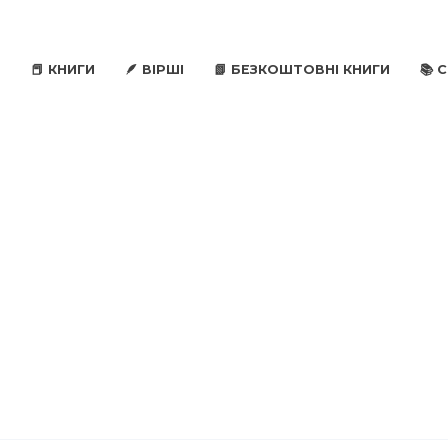
📕 КНИГИ
🪶 ВІРШІ
📗 БЕЗКОШТОВНІ КНИГИ
📚 