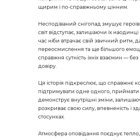
щирим і по-справжньому цінним.
Несподіваний снігопад змушує героїв 
світ відступає, залишаючи їх наодинці
час ніби втрачає свій звичний ритм, 
переосмислення та ще більшого емоці
справжня сутність їхніх взаємин — без
довіру.
Ця історія підкреслює, що справжнє ко
підтримувати одне одного, приймати 
демонструє внутрішні зміни, залишаюч
розкриває свою силу, впевненість і зд
стосунках.
Атмосфера оповідання поєднує тепло, 