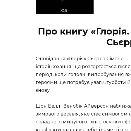
Про книгу «Глорія.
Сьєр
Оповідання «Глорія» Сьєрра Сімоне —
історії кохання, що розгортається піс
період, коли головні випробування вж
героями ще потребує уваги, турботи й
знову.
Шон Белл і Зенобія Айверсон наближа
зимового весілля, яке стає символом 
складного минулого. Їхні стосунки сф
конфлікти та пошук себе, і саме ці пе