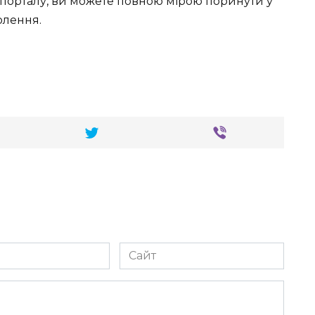
ому порталу, ви можете повною мірою поринути у
олення.
Сайт