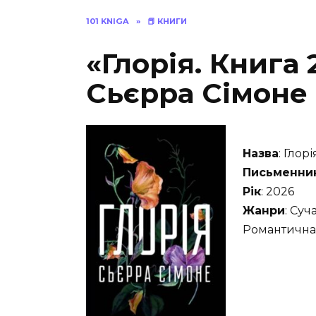
101 KNIGA
»
📕 КНИГИ
«Глорія. Книга
Сьєрра Сімоне
Назва
: Глор
Письменни
Рік
: 2026
Жанри
: Суч
Романтична 