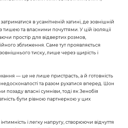
затриматися в усамітненій хатині, де зовнішній
 з тишею та власними почуттями. У цій ізоляції
даючи простір для відвертих розмов,
йного зближення. Саме тут проявляється
 зовнішнього тиску, лише через щирість і
хання — це не лише пристрасть, а й готовність
недосконалості та разом рухатися вперед. Шон
и позаду власні сумніви, тоді як Зенобія
атність бути рівною партнеркою у цих
інтимність і легку напругу, створюючи відчуття