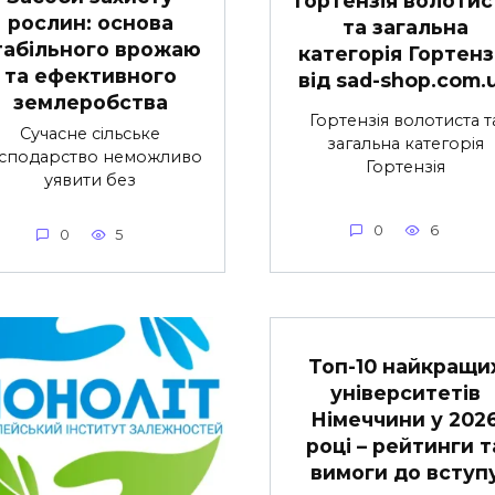
рослин: основа
та загальна
табільного врожаю
категорія Гортенз
та ефективного
від sad-shop.com.
землеробства
Гортензія волотиста т
Сучасне сільське
загальна категорія
сподарство неможливо
Гортензія
уявити без
0
6
0
5
Топ-10 найкращи
університетів
Німеччини у 202
році – рейтинги т
вимоги до вступ