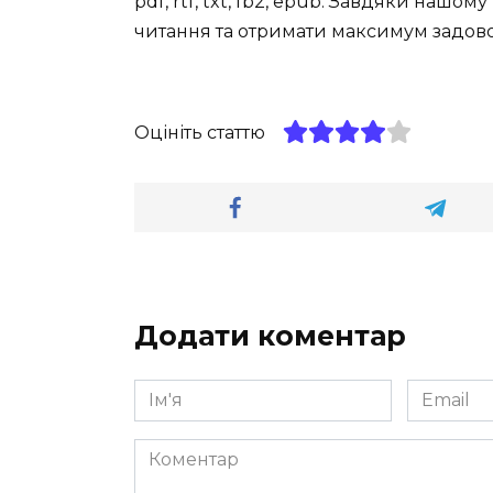
pdf, rtf, txt, fb2, epub. Завдяки наш
читання та отримати максимум задов
Оцініть статтю
Додати коментар
Ім'я
Email
*
*
Коментар