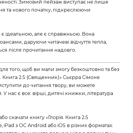
ученості. Зимовий пейзаж виступає не лише
я та нового початку, підкреслюючи
не є ідеальною, але є справжньою. Вона
нсами, даруючи читачеві відчуття тепла,
ться після прочитання надовго.
для того, щоб ви мали змогу безкоштовно та без
я. Книга 2.5 (Священник)» Сьєрра Сімоне
иступити до читання твору, ви можете
У нас є все: вірші, дитячі книжки, література
бо скачати книгу «Глорія. Книга 2.5
 iPad з ОС Android або iOS в різних форматах: