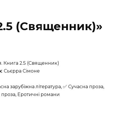
 2.5 (Священник)»
ія. Книга 2.5 (Священник)
к
: Сьєрра Сімоне
асна зарубіжна література, ✅ Сучасна проза,
проза, Еротичні романи