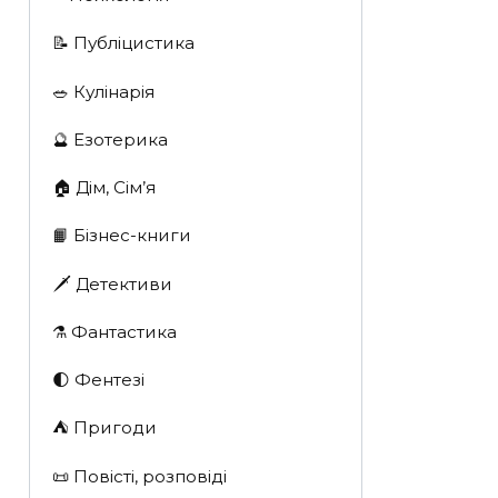
📝 Публіцистика
🥗 Кулінарія
🔮 Езотерика
🏠 Дім, Сім’я
📙 Бізнес-книги
🗡 Детективи
⚗️ Фантастика
🌓 Фентезі
⛺️ Пригоди
📜 Повісті, розповіді