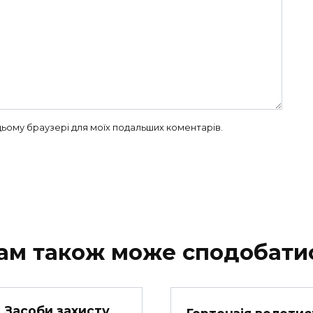
в цьому браузері для моїх подальших коментарів.
ам також може сподобати
Засоби захисту
Гортензія волотис