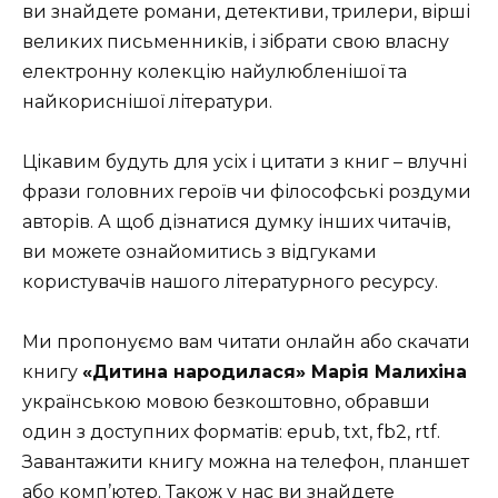
ви знайдете романи, детективи, трилери, вірші
великих письменників, і зібрати свою власну
електронну колекцію найулюбленішої та
найкориснішої літератури.
Цікавим будуть для усіх і цитати з книг – влучні
фрази головних героїв чи філософські роздуми
авторів. А щоб дізнатися думку інших читачів,
ви можете ознайомитись з відгуками
користувачів нашого літературного ресурсу.
Ми пропонуємо вам читати онлайн або скачати
книгу
«Дитина народилася» Марія Малихіна
українською мовою безкоштовно, обравши
один з доступних форматів: epub, txt, fb2, rtf.
Завантажити книгу можна на телефон, планшет
або комп’ютер. Також у нас ви знайдете