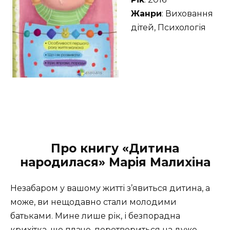
Жанри
: Виховання
дітей, Психологія
Про книгу «Дитина
народилася» Марія Малихіна
Незабаром у вашому житті з’явиться дитина, а
може, ви нещодавно стали молодими
батьками. Мине лише рік, і безпорадна
крихітка, що плаче, перетвориться на дуже