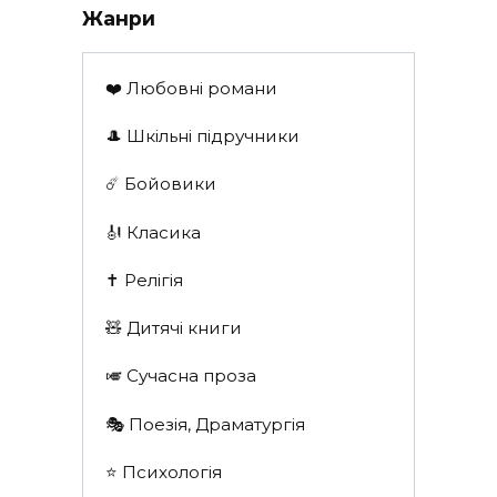
Жанри
❤️ Любовні романи
🎩 Шкільні підручники
☄️ Бойовики
🎻 Класика
✝️ Релігія
🧸 Дитячі книги
🎺 Сучасна проза
🎭 Поезія, Драматургія
⭐️ Психологія