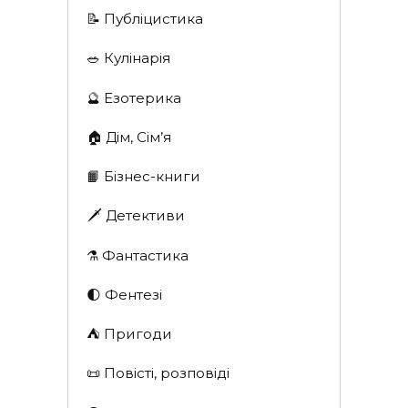
📝 Публіцистика
🥗 Кулінарія
🔮 Езотерика
🏠 Дім, Сім’я
📙 Бізнес-книги
🗡 Детективи
⚗️ Фантастика
🌓 Фентезі
⛺️ Пригоди
📜 Повісті, розповіді