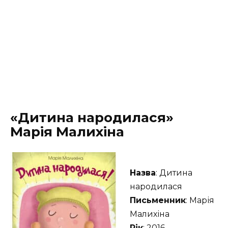
«Дитина народилася»
Марія Малихіна
Назва
: Дитина
народилася
Письменник
: Марія
Малихіна
Рік
: 2016