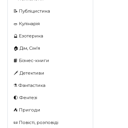
📝 Публіцистика
🥗 Кулінарія
🔮 Езотерика
🏠 Дім, Сім’я
📙 Бізнес-книги
🗡 Детективи
⚗️ Фантастика
🌓 Фентезі
⛺️ Пригоди
📜 Повісті, розповіді