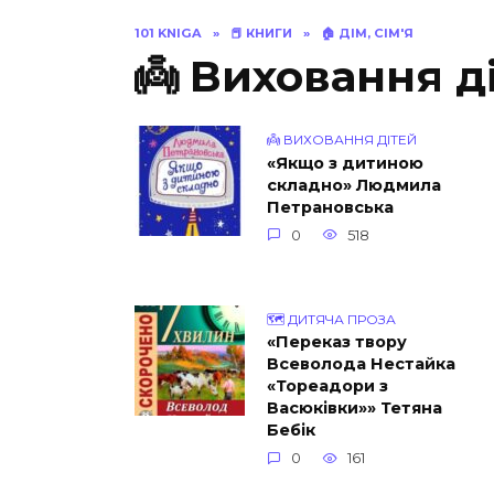
101 KNIGA
»
📕 КНИГИ
»
🏠 ДІМ, СІМ'Я
👼 Виховання д
👼 ВИХОВАННЯ ДІТЕЙ
«Якщо з дитиною
складно» Людмила
Петрановська
0
518
🗺 ДИТЯЧА ПРОЗА
«Переказ твору
Всеволода Нестайка
«Тореадори з
Васюківки»» Тетяна
Бебік
0
161