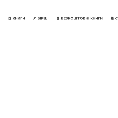
📕 КНИГИ
🪶 ВІРШІ
📗 БЕЗКОШТОВНІ КНИГИ
📚 