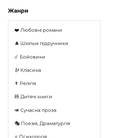
Жанри
❤️ Любовні романи
🎩 Шкільні підручники
☄️ Бойовики
🎻 Класика
✝️ Релігія
🧸 Дитячі книги
🎺 Сучасна проза
🎭 Поезія, Драматургія
⭐️ Психологія