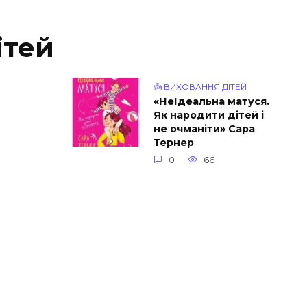
ітей
👼 ВИХОВАННЯ ДІТЕЙ
«НеІдеальна матуся.
Як народити дітей і
не очманіти» Сара
Тернер
0
66