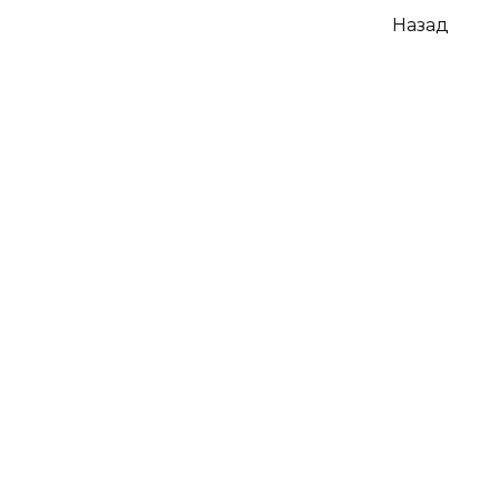
Навігація
Назад
записів